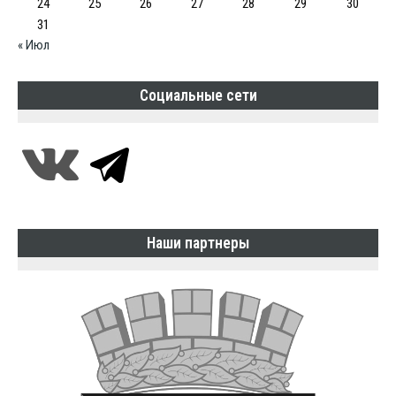
24
25
26
27
28
29
30
31
« Июл
Социальные сети
Наши партнеры