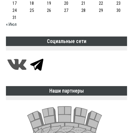
17
18
19
20
21
22
23
24
25
26
27
28
29
30
31
« Июл
Социальные сети
Наши партнеры