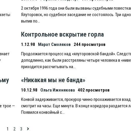
2 октября 1996 года они были вызваны судебными повестка
газеты
Ялуторовск, но судебное заседание не состоялось. Три одно
выпив по…
Контрольное вскрытие горла
1.12.98
Марат Смоляков
244 просмотров
знает
Продолжается процесс над «ялуторовской бандой». Следств
у
доподлинно, как были расстреляны четыре человека в «ниве
приходится рассчитывать на…
ьму
«Никакая мы не банда»
10.12.98
Ольга Иженякова
402 просмотров
Конвой задерживается, прокурор чинно прохаживается взад
е трое —
смотрит на часы. Eще минута. В конце коридора раздается л
Появился конвойный с…
1
2
3