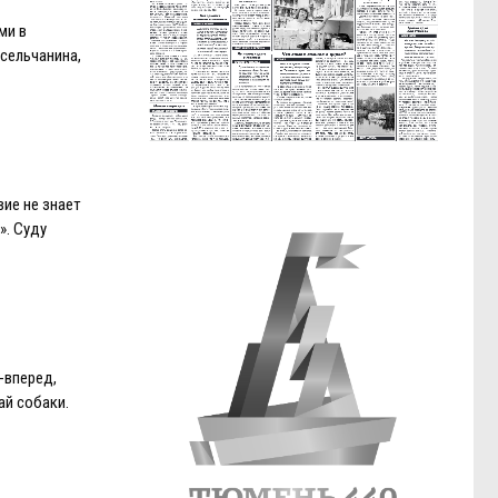
ми в
сельчанина,
ие не знает
». Суду
-вперед,
ай собаки.