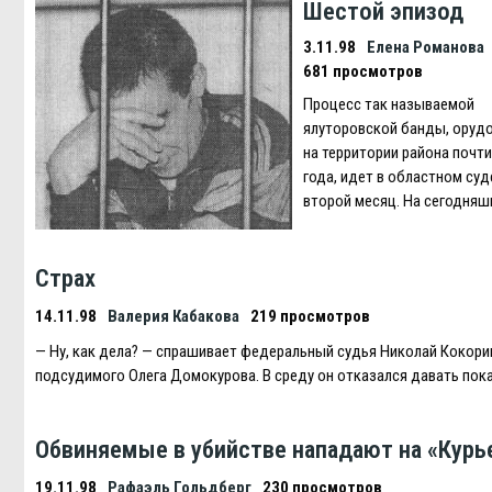
Шестой эпизод
3.11.98
Елена Романова
681 просмотров
Процесс так называемой
ялуторовской банды, оруд
на территории района почти
года, идет в областном суд
второй месяц. На сегодня
Страх
14.11.98
Валерия Кабакова
219 просмотров
— Ну, как дела? — спрашивает федеральный судья Николай Кокори
подсудимого Олега Домокурова. В среду он отказался давать пок
Обвиняемые в убийстве нападают на «Курь
19.11.98
Рафаэль Гольдберг
230 просмотров