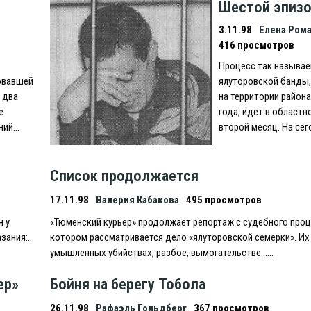
Шестой эпиз
3.11.98
Елена Ром
416 просмотров
Процесс так называ
овавшей
ялуторовской банды
 два
на территории района
е
года, идет в областн
шний…
второй месяц. На се
Список продолжается
17.11.98
Валерия Кабакова
495 просмотров
н у
«Тюменский курьер» продолжает репортаж с судебного проц
азания:…
котором рассматривается дело «ялуторовской семерки». Их
умышленных убийствах, разбое, вымогательстве……
ер»
Бойня на берегу Тобола
26.11.98
Рафаэль Гольдберг
367 просмотров