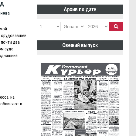
од
Архив по дате
анова
емой
, орудовавшей
 почти два
Свежий выпуск
ом суде
годняшний…
есса, на
 обвиняют в