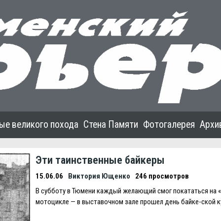
ые великого похода
Стена Памяти
Фотогалерея
Архи
Эти таинственные байкеры
15.06.06
Виктория Ющенко
246 просмотров
В субботу в Тюмени каждый желающий смог покататься на 
мотоцикле — в выставочном зале прошел день байке-ской к