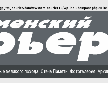
gp_tm_courier/data/www/tm-courier.ru/wp-includes/post.php
on lin
ые великого похода
Стена Памяти
Фотогалерея
Архи