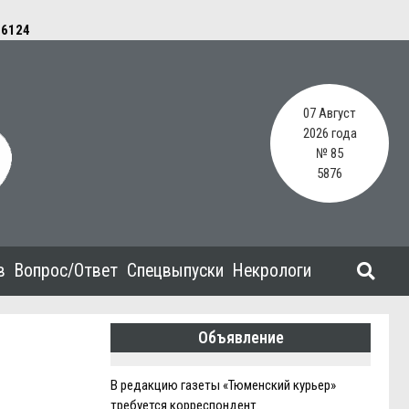
e
6124
07 Август
2026 года
№ 85
5876
в
Вопрос/Ответ
Спецвыпуски
Некрологи
Объявление
В редакцию газеты «Тюменский курьер»
требуется корреспондент.