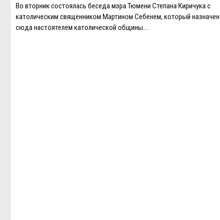
Во вторник состоялась беседа мэра Тюмени Степана Киричука с
католическим священником Мартином Себенем, который назначен
сюда настоятелем католической общины….
Навигация
по
записям