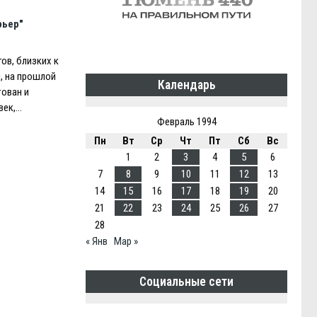
рьер"
гов, близких к
, на прошлой
Календарь
тован и
век,…
Февраль 1994
Пн
Вт
Ср
Чт
Пт
Сб
Вс
1
2
3
4
5
6
7
8
9
10
11
12
13
14
15
16
17
18
19
20
21
22
23
24
25
26
27
28
« Янв
Мар »
Социальные сети