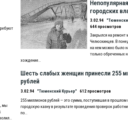
Непопулярная
городских вл
3.02.94
"Тюменски
644 просмотров
требуют
Закрылся на ремонт 
Челюскинцев. В поне
на нем можно было 
только обреченных н
хождение…
ь
Шесть слабых женщин принесли 255 м
рублей
3.02.94
"Тюменский Курьер"
612 просмотров
255 миллионов рублей — это сумма, поступившая в прошлом 
., мы
городскую казну в результате проведения проверок работн
к
по…
уволил…