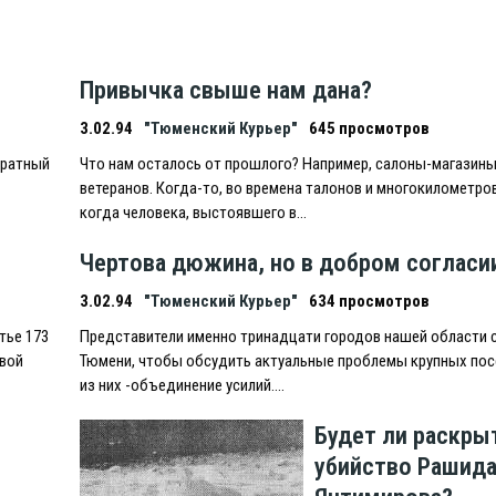
Привычка свыше нам дана?
3.02.94
"Тюменский Курьер"
645 просмотров
дратный
Что нам осталось от прошлого? Например, салоны-магазины
ветеранов. Когда-то, во времена талонов и многокилометро
когда человека, выстоявшего в…
Чертова дюжина, но в добром согласи
3.02.94
"Тюменский Курьер"
634 просмотров
тье 173
Представители именно тринадцати городов нашей области 
овой
Тюмени, чтобы обсудить актуальные проблемы крупных пос
из них -объединение усилий….
Будет ли раскры
убийство Рашид