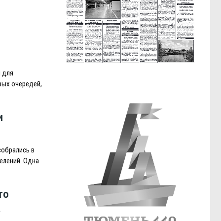
 для
вых очередей,
и
собрались в
елений. Одна
то
а