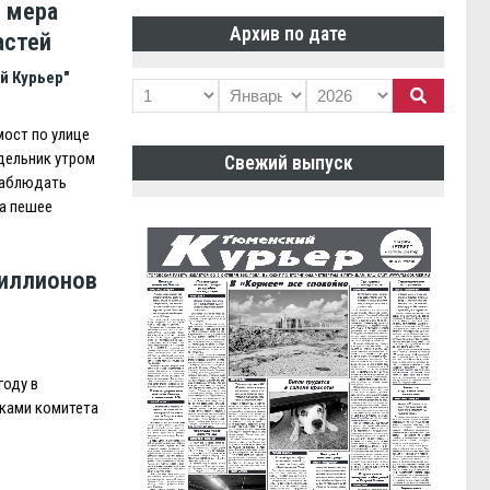
 мера
Архив по дате
астей
й Курьер"
мост по улице
дельник утром
Свежий выпуск
наблюдать
а пешее
иллионов
году в
иками комитета