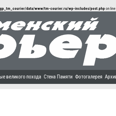
gp_tm_courier/data/www/tm-courier.ru/wp-includes/post.php
on lin
ые великого похода
Стена Памяти
Фотогалерея
Архи