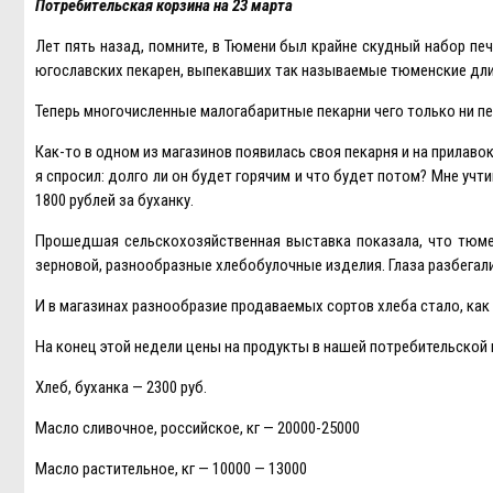
Потребительская корзина на 23 марта
Лет пять назад, помните, в Тюмени был крайне скудный набор пече
югославских пекарен, выпекавших так называемые тюменские длин
Теперь многочисленные малогабаритные пекарни чего только ни п
Как-то в одном из магазинов появилась своя пекарня и на прилавок
я спросил: долго ли он будет горячим и что будет потом? Мне учт
1800 рублей за буханку.
Прошедшая сельскохозяйственная выставка показала, что тюмен
зерновой, разнообразные хлебобулочные изделия. Глаза разбегал
И в магазинах разнообразие продаваемых сортов хлеба стало, как
На конец этой недели цены на продукты в нашей потребительской 
Хлеб, буханка — 2300 руб.
Масло сливочное, российское, кг — 20000-25000
Масло растительное, кг — 10000 — 13000