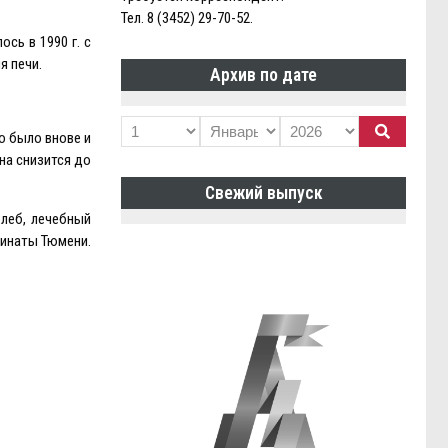
Тел. 8 (3452) 29-70-52.
сь в 1990 г. с
я печи.
Архив по дате
то было внове и
на снизится до
Свежий выпуск
хлеб, лечебный
бинаты Тюмени.