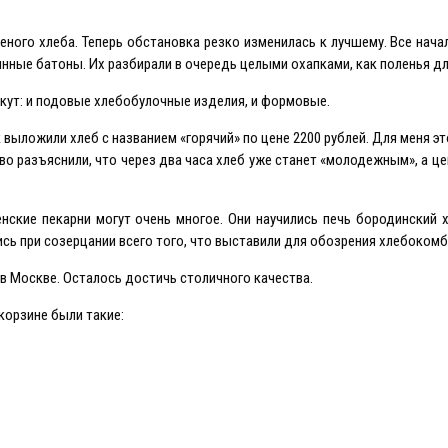
ного хлеба. Теперь обстановка резко изменилась к лучшему. Все начало
ные батоны. Их разбирали в очередь целыми охапками, как поленья дл
екут: и подовые хлебобулочные изделия, и формовые.
 выложили хлеб с названием «горячий» по цене 2200 рублей. Для меня э
иво разъяснили, что через два часа хлеб уже станет «молодежным», а це
ские пекарни могут очень многое. Они научились печь бородинский 
ись при созерцании всего того, что выставили для обозрения хлебоком
 в Москве. Осталось достичь столичного качества.
корзине были такие: