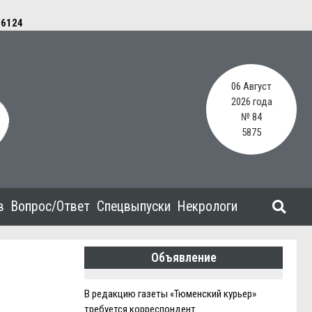
e
6124
06 Август
2026 года
№ 84
5875
в
Вопрос/Ответ
Спецвыпуски
Некрологи
Объявление
В редакцию газеты «Тюменский курьер»
требуется корреспондент.