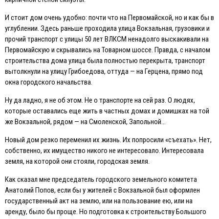
И стоит дом очень удобно: почти что на Первомайской, но и как бы в
углублении. Здесь раньше проходила улица Вокзальная, грузовики и
прочий транспорт с улицы 50 лет ВЛКСМ ненадолго выскакивали на
Первомайскую и скрывались на Товарном шоссе. Правда, с началом
строительства дома улица была полностью перекрыта, транспорт
вытолкнули на улицу Грибоедова, оттуда — на Герцена, прямо под
окна городского начальства.
Ну да ладно, я не об этом. Не о транспорте на сей раз. О людях,
которые оставались еще жить в частных домах и домишках на той
же Вокзальной, рядом — на Смоленской, Запольной…
Новый дом резко переменил их жизнь. Их попросили «съехать». Нет,
собственно, их имущество никого не интересовало. Интересовала
земля, на которой они стояли, городская земля.
Как сказал мне председатель городского земельного комитета
Анатолий Попов, если бы у жителей с Вокзальной был оформлен
государственный акт на землю, или на пользование ею, или на
аренду, было бы проще. Но подготовка к строительству Большого