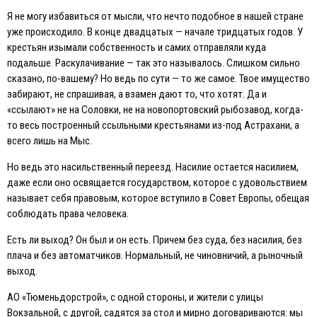
Я не могу избавиться от мысли, что нечто подобное в нашей стране
уже происходило. В конце двадцатых — начале тридцатых годов. У
крестьян изымали собственность и самих отправляли куда
подальше. Раскулачивание — так это называлось. Слишком сильно
сказано, по-вашему? Но ведь по сути — то же самое. Твое имущество
забирают, не спрашивая, а взамен дают то, что хотят. Да и
«ссылают» не на Соловки, не на новопортовский рыбозавод, когда-
то весь построенный ссыльными крестьянами из-под Астрахани, а
всего лишь на Мыс.
Но ведь это насильственный переезд. Насилие остается насилием,
даже если оно освящается государством, которое с удовольствием
называет себя правовым, которое вступило в Совет Eвропы, обещая
соблюдать права человека.
Eсть ли выход? Он был и он есть. Причем без суда, без насилия, без
плача и без автоматчиков. Нормальный, не чиновничий, а рыночный
выход.
АО «Тюменьдорстрой», с одной стороны, и жители с улицы
Вокзальной, с другой, садятся за стол и мирно договариваются: мы