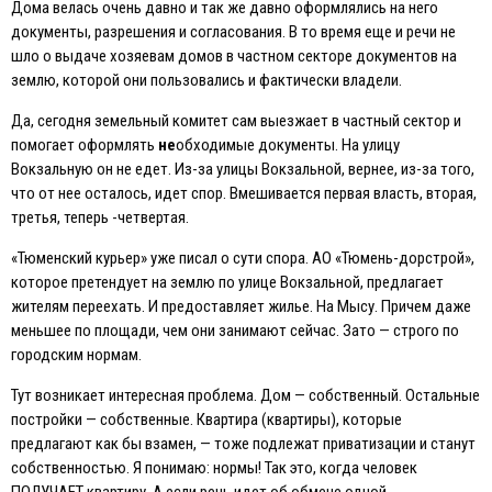
Дома велась очень давно и так же давно оформлялись на него
документы, разрешения и согласования. В то время еще и речи не
шло о выдаче хозяевам домов в частном секторе документов на
землю, которой они пользовались и фактически владели.
Да, сегодня земельный комитет сам выезжает в частный сектор и
помогает оформлять
не
обходимые документы. На улицу
Вокзальную он не едет. Из-за улицы Вокзальной, вернее, из-за того,
что от нее осталось, идет спор. Вмешивается первая власть, вторая,
третья, теперь -четвертая.
«Тюменский курьер» уже писал о сути спора. АО «Тюмень-дорстрой»,
которое претендует на землю по улице Вокзальной, предлагает
жителям переехать. И предоставляет жилье. На Мысу. Причем даже
меньшее по площади, чем они занимают сейчас. Зато — строго по
городским нормам.
Тут возникает интересная проблема. Дом — собственный. Остальные
постройки — собственные. Квартира (квартиры), которые
предлагают как бы взамен, — тоже подлежат приватизации и станут
собственностью. Я понимаю: нормы! Так это, когда человек
ПОЛУЧАEТ квартиру. А если речь идет об обмене одной