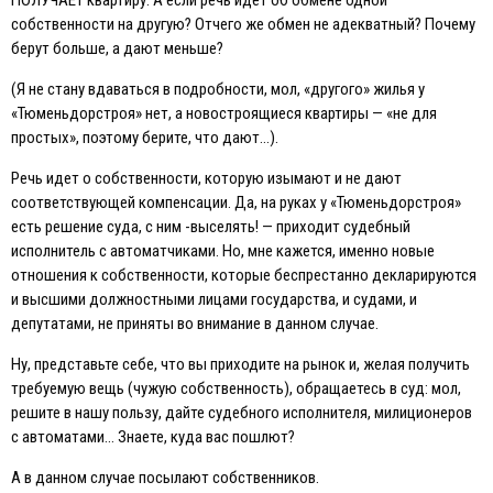
собственности на другую? Отчего же обмен не адекватный? Почему
берут больше, а дают меньше?
(Я не стану вдаваться в подробности, мол, «другого» жилья у
«Тюменьдорстроя» нет, а новостроящиеся квартиры — «не для
простых», поэтому берите, что дают…).
Речь идет о собственности, которую изымают и не дают
соответствующей компенсации. Да, на руках у «Тюменьдорстроя»
есть решение суда, с ним -выселять! — приходит судебный
исполнитель с автоматчиками. Но, мне кажется, именно новые
отношения к собственности, которые беспрестанно декларируются
и высшими должностными лицами государства, и судами, и
депутатами, не приняты во внимание в данном случае.
Ну, представьте себе, что вы приходите на рынок и, желая получить
требуемую вещь (чужую собственность), обращаетесь в суд: мол,
решите в нашу пользу, дайте судебного исполнителя, милиционеров
с автоматами… Знаете, куда вас пошлют?
А в данном случае посылают собственников.