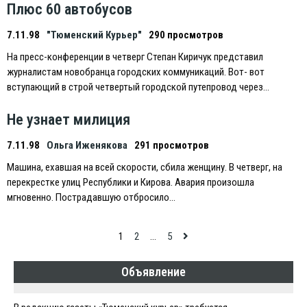
Плюс 60 автобусов
7.11.98
"Тюменский Курьер"
290 просмотров
На пресс-конференции в четверг Степан Киричук представил
журналистам новобранца городских коммуникаций. Вот- вот
вступающий в строй четвертый городской путепровод через…
Не узнает милиция
7.11.98
Ольга Иженякова
291 просмотров
Машина, ехавшая на всей скорости, сбила женщину. В четверг, на
перекрестке улиц Республики и Кирова. Авария произошла
мгновенно. Пострадавшую отбросило…
Навигация
1
2
…
5
по
Объявление
записям