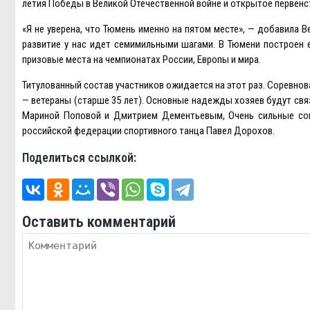
летия Победы в Великой Отечественной войне и открытое первенст
«Я не уверена, что Тюмень именно на пятом месте», — добавила В
развитие у нас идет семимильными шагами. В Тюмени построен е
призовые места на чемпионатах России, Eвропы и мира.
Титулованный состав участников ожидается на этот раз. Соревнова
— ветераны (старше 35 лет). Основные надежды хозяев будут св
Мариной Поповой и Дмитрием Дементьевым, Очень сильные соп
российской федерации спортивного танца Павел Дорохов.
Поделиться ссылкой:
Оставить комментарий