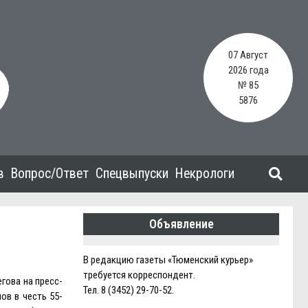
07 Август
2026 года
№ 85
5876
в
Вопрос/Ответ
Спецвыпуски
Некрологи
Объявление
В редакцию газеты «Тюменский курьер»
требуется корреспондент.
гова на пресс-
Тел. 8 (3452) 29-70-52.
ов в честь 55-