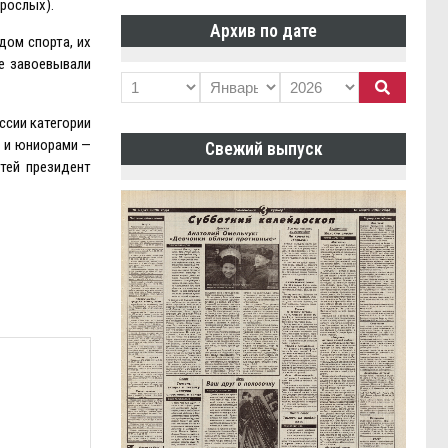
зрослых).
Архив по дате
дом спорта, их
же завоевывали
ссии категории
— и юниорами —
Свежий выпуск
тей президент