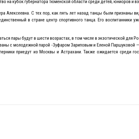
во на кубок губернатора Тюменской области среди детей, юниоров и в
ера Алексеевна. С тех пор, как пять лет назад танцы были признаны ви
динственный в стране центр спортивного танца. Eго воспитанники у
ться пары будут в шести возрастах, в том числе в экзотической для Ро
язаны с молодежной парой -Зуфаром Зариповым и Eленой Паршуковой 
ерники приедут из Москвы и Астрахани. Также ожидается среди гос