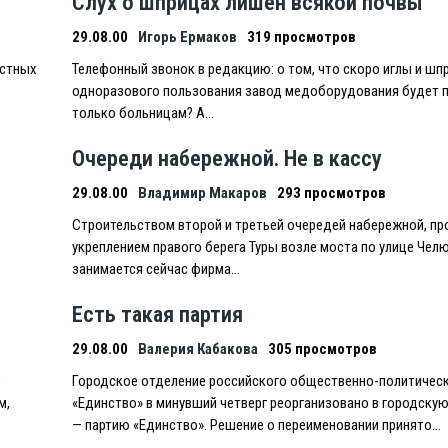
Слух о шприцах лишен всякой почвы
29.08.00
Игорь Ермаков
319 просмотров
естных
Телефонный звонок в редакцию: о том, что скоро иглы и шп
одноразового пользования завод медоборудования будет 
только больницам? А…
Очереди набережной. Не в кассу
29.08.00
Владимир Макаров
293 просмотров
Строительством второй и третьей очередей набережной, п
укреплением правого берега Туры возле моста по улице Чел
занимается сейчас фирма…
Есть такая партия
29.08.00
Валерия Кабакова
305 просмотров
е
Городское отделение российского общественно-политичес
м,
«Eдинство» в минувший четверг реорганизовано в городску
— партию «Eдинство». Решение о переименовании принято…