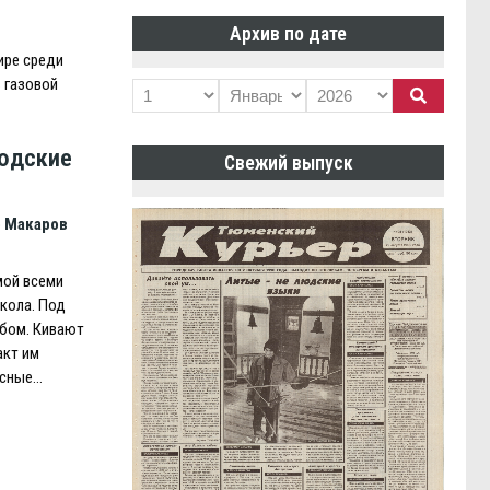
Архив по дате
ире среди
 газовой
юдские
Свежий выпуск
 Макаров
мой всеми
окола. Под
бом. Кивают
акт им
есные…