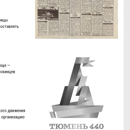
рицы
поставлять
роще —
юскинцев
кого движения
ю организацию