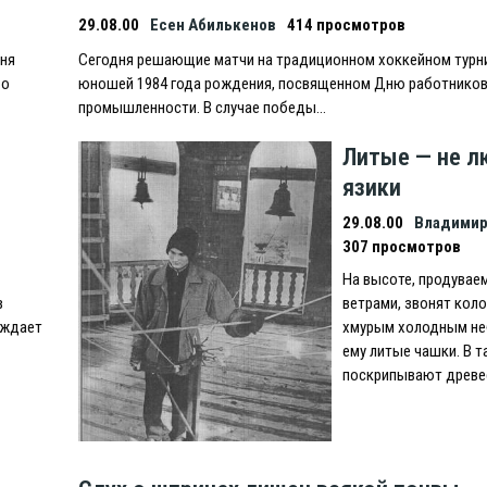
29.08.00
Есен Абилькенов
414 просмотров
дня
Сегодня решающие матчи на традиционном хоккейном турн
 о
юношей 1984 года рождения, посвященном Дню работников
промышленности. В случае победы…
Литые — не л
язики
29.08.00
Владимир
307 просмотров
На высоте, продувае
в
ветрами, звонят кол
рждает
хмурым холодным не
ему литые чашки. В т
поскрипывают древ