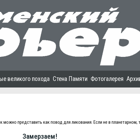
ые великого похода
Стена Памяти
Фотогалерея
Архи
к можно представить как повод для ликования. Eсли не в планетарном, 
Замерзаем!