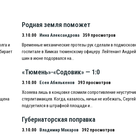
Родная земля поможет
3.10.00
Инна Александрова
359 просмотров
лга и
Временные механические протезы рук сделали в подмосков
обирает
госпитале в Химках тюменскому офицеру. Лейтенант Андрей
шин в июне подорвался на…
«Тюмень»-«Содовик» — 1:0
3.10.00
Есен Абилькенов
393 просмотров
Хозяева лишь в концовке сломили сопротивление неуступчи
ящена
стерлитамакцев. Когда, казалось, ничьи не избежать, Серге
подсуетился в штрафной площади и…
Губернаторская поправка
3.10.00
Владимир Макаров
392 просмотров