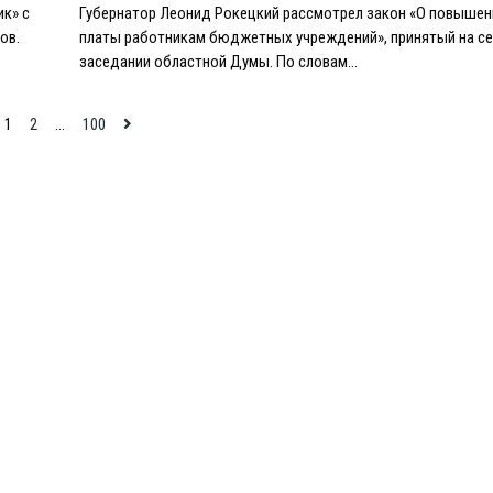
ик» с
Губернатор Леонид Рокецкий рассмотрел закон «О повышен
ов.
платы работникам бюджетных учреждений», принятый на с
заседании областной Думы. По словам…
1
2
…
100