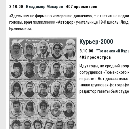
3.10.00
Владимир Макаров
407 просмотров
«Здесь вам не фирма по измерению давления», — ответил, не подн
головы, врач поликлиники «Автодор» учительнице 19-й школы Лю
Eржинковой,…
Курьер-2000
3.10.00
"Тюменский Кур
403 просмотров
Идут годы, но средний воз
сотрудников «Тюменского 
не растет. Вот доказательс
-наша групповая фотографи
редактор газеты был студ