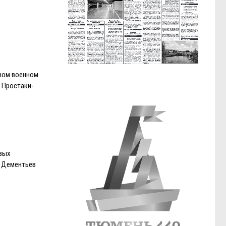
ном военном
 Простаки-
вых
й Дементьев