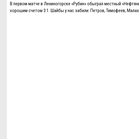
В первом матче в Лениногорске «Рубин» обыграл местный «Нефтян
хорошим счетом 3:1. Шайбы у нас забили: Петров, Тимофеев, Малах
Навигация
по
записям