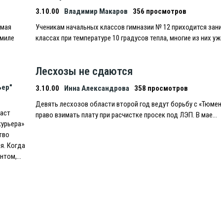
3.10.00
Владимир Макаров
356 просмотров
имая
Ученикам начальных классов гимназии № 12 приходится зан
дмиле
классах при температуре 10 градусов тепла, многие из них у
Лесхозы не сдаются
ьер"
3.10.00
Инна Александрова
358 просмотров
Девять лесхозов области второй год ведут борьбу с «Тюмен
раст
право взимать плату при расчистке просек под ЛЭП. В мае…
курьера»
тво
я. Когда
ентом,…