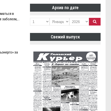
Архив по дате
иматься в
же заболели,…
Свежий выпуск
ьэнерго» за