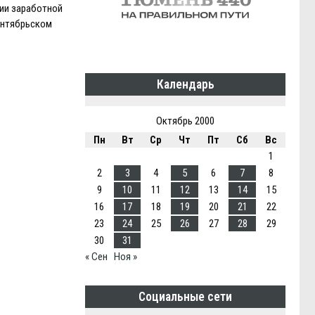
ии заработной
ентябрьском
Календарь
Октябрь 2000
Пн
Вт
Ср
Чт
Пт
Сб
Вс
1
2
3
4
5
6
7
8
9
10
11
12
13
14
15
16
17
18
19
20
21
22
23
24
25
26
27
28
29
30
31
« Сен
Ноя »
Социальные сети