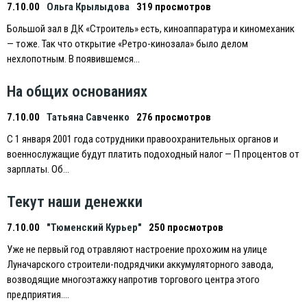
7.10.00
Ольга Крылыдова
319 просмотров
Большой зал в ДК «Строитель» есть, киноаппаратура и киномеханик
— тоже. Так что открытие «Ретро-кинозала» было делом
нехлопотным. В появившемся…
На общих основаниях
7.10.00
Татьяна Савченко
276 просмотров
С 1 января 2001 года сотрудники правоохранительных органов и
военнослужащие будут платить подоходный налог — П процентов от
зарплаты. Об…
Текут наши денежки
7.10.00
"Тюменский Курьер"
250 просмотров
Уже не первый год отравляют настроение прохожим на улице
Луначарского строители-подрядчики аккумуляторного завода,
возводящие многоэтажку напротив торгового центра этого
предприятия….