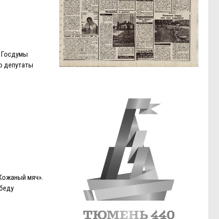
т Госдумы
го депутаты
Кожаный мяч».
обеду