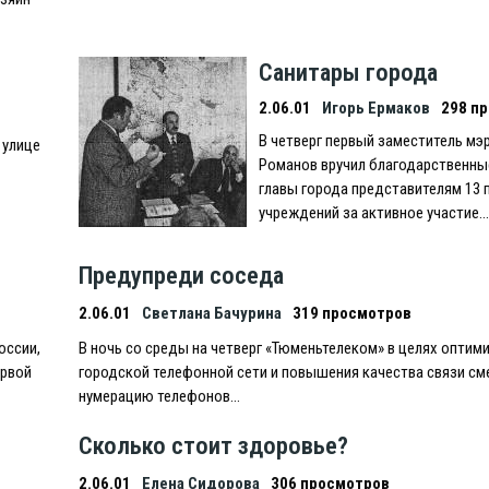
Санитары города
2.06.01
Игорь Ермаков
298 п
В четверг первый заместитель мэ
 улице
Романов вручил благодарственны
главы города представителям 13 
учреждений за активное участие…
Предупреди соседа
2.06.01
Светлана Бачурина
319 просмотров
оссии,
В ночь со среды на четверг «Тюменьтелеком» в целях оптим
ервой
городской телефонной сети и повышения качества связи см
нумерацию телефонов…
Сколько стоит здоровье?
2.06.01
Елена Сидорова
306 просмотров