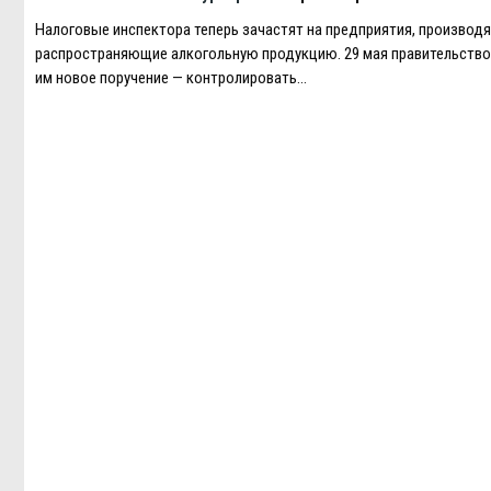
Налоговые инспектора теперь зачастят на предприятия, производ
распространяющие алкогольную продукцию. 29 мая правительств
им новое поручение — контролировать…
Навигация
по
записям