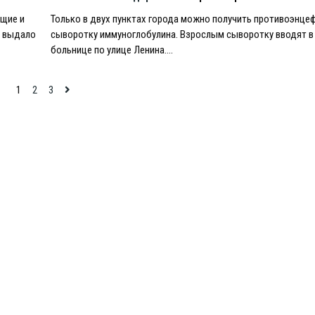
ящие и
Только в двух пунктах города можно получить противоэнце
о выдало
сыворотку иммуноглобулина. Взрослым сыворотку вводят в 
больнице по улице Ленина….
1
2
3