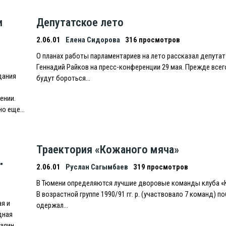
и
Депутатское лето
2.06.01
Елена Сидорова
316 просмотров
О планах работы парламентариев на лето рассказал депута
Геннадий Райков на пресс-конференции 29 мая. Прежде все
дания
будут бороться…
ении.
но еще…
Траектория «Кожаного мяча»
"
2.06.01
Руслан Сагымбаев
319 просмотров
В Тюмени определяются лучшие дворовые команды клуба «
В возрастной группе 1990/91 гг. р. (участвовало 7 команд) п
я и
одержал…
дная
озяин