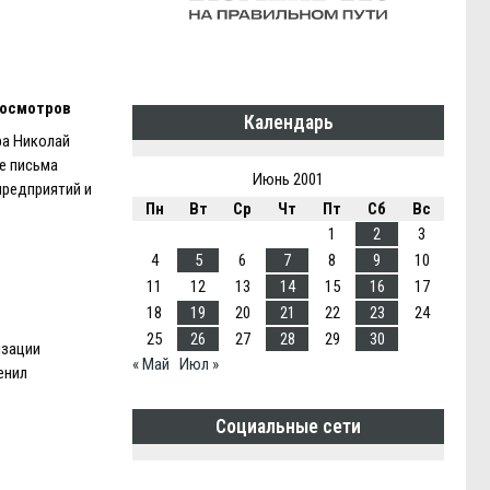
росмотров
Календарь
ра Николай
е письма
Июнь 2001
предприятий и
Пн
Вт
Ср
Чт
Пт
Сб
Вс
1
2
3
4
5
6
7
8
9
10
11
12
13
14
15
16
17
18
19
20
21
22
23
24
25
26
27
28
29
30
изации
« Май
Июл »
енил
Социальные сети