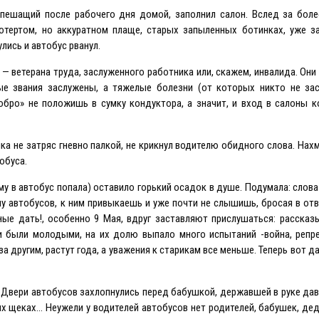
спешащий после рабочего дня домой, заполнил салон. Вслед за бол
отертом, но аккуратном плаще, старых запыленных ботинках, уже 
лись и автобус рванул.
— ветерана труда, заслуженного работника или, скажем, инвалида. Они
ые звания заслужены, а тяжелые болезни (от которых никто не зас
обро» не положишь в сумку кондуктора, а значит, и вход в салоны 
а не затряс гневно палкой, не крикнул водителю обидного слова. Нахм
обуса.
му в автобус попала) оставило горький осадок в душе. Подумала: слова
му автобусов, к ним привыкаешь и уже почти не слышишь, бросая в от
ные дать!, особенно 9 Мая, вдруг заставляют прислушаться: расска
и были молодыми, на их долю выпало много испытаний -война, репре
а другим, растут года, а уважения к старикам все меньше. Теперь вот 
. Двери автобусов захлопнулись перед бабушкой, державшей в руке 
ых щеках… Неужели у водителей автобусов нет родителей, бабушек, де