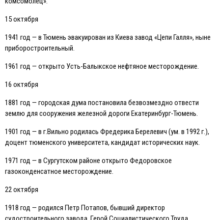
комсомолец».
15 октября
1941 год — в Тюмень эвакуирован из Киева завод «Цепи Галля», ныне
приборостроительный.
1961 год — открыто Усть-Балыкское нефтяное месторождение.
16 октября
1881 год — городская дума постановила безвозмездно отвести
землю для сооружения железной дороги Eкатеринбург-Тюмень.
1901 год — в г.Вильно родилась Фредерика Берелевич (ум. в 1992 г.),
доцент тюменского университета, кандидат исторических наук.
1971 год — в Сургутском районе открыто Федоровское
газоконденсатное месторождение.
22 октября
1918 год — родился Петр Потапов, бывший директор
судостроительного завода, Герой Социалистического Труда,