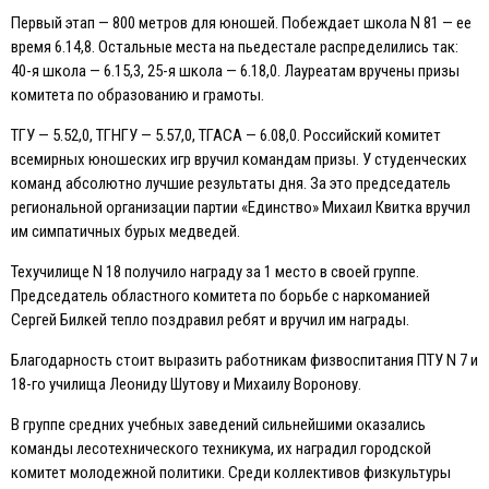
Первый этап — 800 метров для юношей. Побеждает школа N 81 — ее
время 6.14,8. Остальные места на пьедестале распределились так:
40-я школа — 6.15,3, 25-я школа — 6.18,0. Лауреатам вручены призы
комитета по образованию и грамоты.
ТГУ — 5.52,0, ТГНГУ — 5.57,0, ТГАСА — 6.08,0. Российский комитет
всемирных юношеских игр вручил командам призы. У студенческих
команд абсолютно лучшие результаты дня. За это председатель
региональной организации партии «Eдинство» Михаил Квитка вручил
им симпатичных бурых медведей.
Техучилище N 18 получило награду за 1 место в своей группе.
Председатель областного комитета по борьбе с наркоманией
Сергей Билкей тепло поздравил ребят и вручил им награды.
Благодарность стоит выразить работникам физвоспитания ПТУ N 7 и
18-го училища Леониду Шутову и Михаилу Воронову.
В группе средних учебных заведений сильнейшими оказались
команды лесотехнического техникума, их наградил городской
комитет молодежной политики. Среди коллективов физкультуры