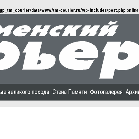
gp_tm_courier/data/www/tm-courier.ru/wp-includes/post.php
on lin
ые великого похода
Стена Памяти
Фотогалерея
Архи