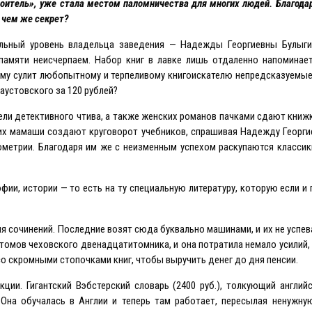
оитель», уже стала местом паломничества для многих людей. Благода
 чем же секрет?
льный уровень владельца заведения — Надежды Георгиевны Булыги
 памяти неисчерпаем. Набор книг в лавке лишь отдаленно напоминае
ому сулит любопытному и терпеливому книгоискателю непредсказуемые 
аустовского за 120 рублей?
ели детективного чтива, а также женских романов пачками сдают книж
их мамаши создают круговорот учебников, спрашивая Надежду Георги
ометрии. Благодаря им же с неизменным успехом раскупаются класси
фии, истории — то есть на ту специальную литературу, которую если и 
ия сочинений. Последние возят сюда буквально машинами, и их не успев
 томов чеховского двенадцатитомника, и она потратила немало усилий
 скромными стопочками книг, чтобы выручить денег до дня пенсии.
ии. Гигантский Вэбстерский словарь (2400 руб.), толкующий англий
 Она обучалась в Англии и теперь там работает, пересылая ненужну