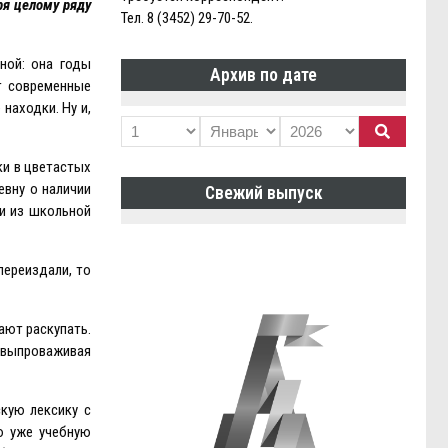
ря целому ряду
Тел. 8 (3452) 29-70-52.
ной: она годы
Архив по дате
т современные
находки. Ну и,
ки в цветастых
евну о наличии
Свежий выпуск
ки из школьной
переиздали, то
ают раскупать.
, выпроваживая
скую лексику с
ю уже учебную