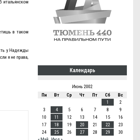
об итальянском
етишь в таком
пать у Надежды
ли я не права,
Календарь
Июнь 2002
Пн
Вт
Ср
Чт
Пт
Сб
Вс
1
2
3
4
5
6
7
8
9
10
11
12
13
14
15
16
17
18
19
20
21
22
23
24
25
26
27
28
29
30
« Май
Июл »