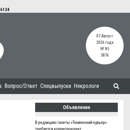
e
6124
07 Август
2026 года
№ 85
5876
в
Вопрос/Ответ
Спецвыпуски
Некрологи
Объявление
В редакцию газеты «Тюменский курьер»
требуется корреспондент.