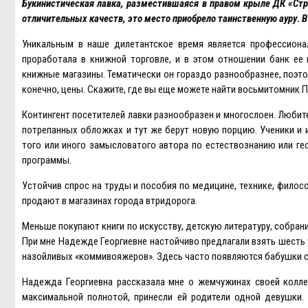
Букинистическая лавка, разместившаяся в правом крыле ДК «Стр
отличительных качеств, это место приобрело таинственную ауру. В
Уникальным в наше дилетантское время является профессиона
проработала в книжной торговле, и в этом отношении банк ее
книжные магазины. Тематически он гораздо разнообразнее, поэт
конечно, цены. Скажите, где вы еще можете найти восьмитомник П
Контингент посетителей лавки разнообразен и многослоен. Любит
потрепанных обложках и тут же берут новую порцию. Ученики и 
того или иного замысловатого автора по естествознанию или ге
программы.
Устойчив спрос на труды и пособия по медицине, технике, филосо
продают в магазинах города втридорога.
Меньше покупают книги по искусству, детскую литературу, собран
При мне Надежде Георгиевне настойчиво предлагали взять шесть
назойливых «коммивояжеров». Здесь часто появляются бабушки со
Надежда Георгиевна рассказала мне о жемчужинах своей коллекц
максимальной полнотой, принесли ей родители одной девушки.