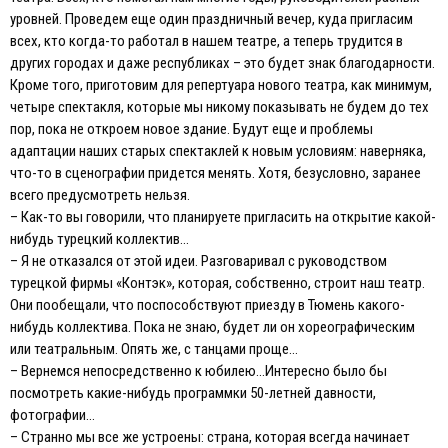
уровней. Проведем еще один праздничный вечер, куда пригласим
всех, кто когда-то работал в нашем театре, а теперь трудится в
других городах и даже республиках – это будет знак благодарности.
Кроме того, приготовим для репертуара нового театра, как минимум,
четыре спектакля, которые мы никому показывать не будем до тех
пор, пока не откроем новое здание. Будут еще и проблемы
адаптации наших старых спектаклей к новым условиям: наверняка,
что-то в сценографии придется менять. Хотя, безусловно, заранее
всего предусмотреть нельзя.
– Как-то вы говорили, что планируете пригласить на открытие какой-
нибудь турецкий коллектив…
– Я не отказался от этой идеи. Разговаривал с руководством
турецкой фирмы «Контэк», которая, собственно, строит наш театр.
Они пообещали, что поспособствуют приезду в Тюмень какого-
нибудь коллектива. Пока не знаю, будет ли он хореографическим
или театральным. Опять же, с танцами проще…
– Вернемся непосредственно к юбилею…Интересно было бы
посмотреть какие-нибудь программки 50-летней давности,
фотографии…
– Странно мы все же устроены: страна, которая всегда начинает