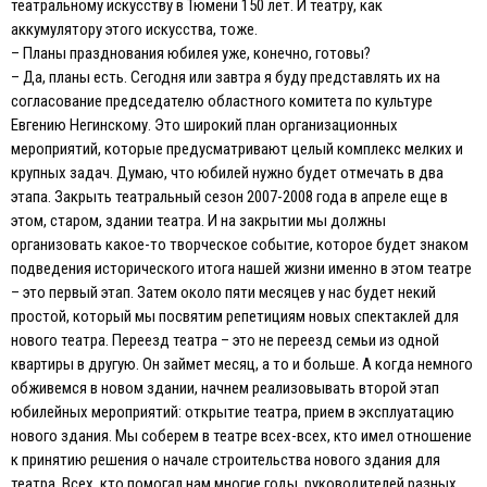
театральному искусству в Тюмени 150 лет. И театру, как
аккумулятору этого искусства, тоже.
– Планы празднования юбилея уже, конечно, готовы?
– Да, планы есть. Сегодня или завтра я буду представлять их на
согласование председателю областного комитета по культуре
Евгению Негинскому. Это широкий план организационных
мероприятий, которые предусматривают целый комплекс мелких и
крупных задач. Думаю, что юбилей нужно будет отмечать в два
этапа. Закрыть театральный сезон 2007-2008 года в апреле еще в
этом, старом, здании театра. И на закрытии мы должны
организовать какое-то творческое событие, которое будет знаком
подведения исторического итога нашей жизни именно в этом театре
– это первый этап. Затем около пяти месяцев у нас будет некий
простой, который мы посвятим репетициям новых спектаклей для
нового театра. Переезд театра – это не переезд семьи из одной
квартиры в другую. Он займет месяц, а то и больше. А когда немного
обживемся в новом здании, начнем реализовывать второй этап
юбилейных мероприятий: открытие театра, прием в эксплуатацию
нового здания. Мы соберем в театре всех-всех, кто имел отношение
к принятию решения о начале строительства нового здания для
театра. Всех, кто помогал нам многие годы, руководителей разных