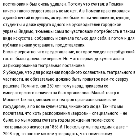
постановки и был очень удивлен. Потому что считал: в Тюмени
ничего такого существовать не может. А в Тюмени практиковался
эдакий легкий водевиль, актерами были жены чиновников, купцов,
студенты и даже супруга одного из руководителей городской
управы. Видимо, тюменцы сами почувствовали потребность в таком
виде искусства, собрались и сначала только для себя, а потом и для
публики начали устраивать представления.
Вполне вероятно, что представление, которое увидел петербургский
гость, было далеко не первым. Но – это первая документально
зафиксированная театральная постановка.
Я убежден, что для рождения подобного коллектива, театрального в
частности, не обязательно должно быть принятое кем-то сверху
решение. Помните, как 250 лет тому назад приказом ее
императорского величества был организован Малый театр в
Москве? Так вот, множество театров организовывались не
государями, а по воле купечества, чиновного люда. Так что мы
посчитали, что хоть распоряжения «верхов» – специального – не
было, но мы можем считать годом рождения тюменского
театрального искусства 1858-й. Поскольку мы подходим к дате –
2008 год, то вполне можем утверждать, что тюменскому