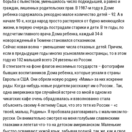
борьба с пьянством, уменьшилось число подкидышей, а равно и
граждан, лишенных родительских прав. В 1987-м году в Доме
ребенка содержалось рекордно малое количество детей – 92. А в
начале 90-х, когда народ просто растерялся от бурно меняющейся
жизни, в первую очередь пострадали старики и дети. В те годы, по
подсчетам главного врача Дома ребенка, каждый 34-й
новорожденный в Тюмени становился отказником.
Сейчас новая волна – уменьшение числа отказных детей. Причем,
если в предыдущие годы многих усыновляли иностранцы, то в этом
году из 102 малышей всего 24 увезены из России.
В стенгазете на фоне флагов иноземных государств – фотографии
бывших воспитанников Дома ребенка, которые уехали в страны
Европы и США. Они обрели новую родину. «Мамы» за них искренне
рады. Когда-нибудь новые родители расскажут им о России… Так,
одна американка при случайной встрече со мной в одном из
чикагских кафе очень обрадовалась и взволнованно стала
объяснять своему 4-летнему Саше, что это тетя из России – «с
твоей, малыш, Родины». Я пробовала разговаривать с мальчиком по-
русски. Он внимательно смотрел на меня голубыми славянскими
глазками и лепетал что-то на детском американском. Маленькие
быстро осваивают чужой язык, забывая родной, так же, как и свое