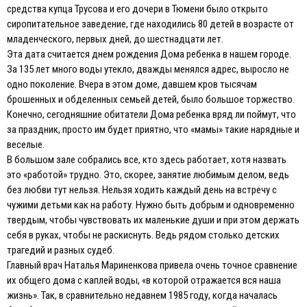
средства купца Трусова и его дочери в Тюмени было открыто
сиропитательное заведение, где находились 80 детей в возрасте от
младенческого, первых дней, до шестнадцати лет.
Эта дата считается днем рождения Дома ребенка в нашем городе.
За 135 лет много воды утекло, дважды менялся адрес, выросло не
одно поколение. Вчера в этом доме, давшем кров тысячам
брошенных и обделенных семьей детей, было большое торжество.
Конечно, сегодняшние обитатели Дома ребенка вряд ли поймут, что
за праздник, просто им будет приятно, что «мамы» такие нарядные и
веселые.
В большом зале собрались все, кто здесь работает, хотя назвать
это «работой» трудно. Это, скорее, занятие любимым делом, ведь
без любви тут нельзя. Нельзя ходить каждый день на встречу с
чужими детьми как на работу. Нужно быть добрым и одновременно
твердым, чтобы чувствовать их маленькие души и при этом держать
себя в руках, чтобы не раскиснуть. Ведь рядом столько детских
трагедий и разных судеб.
Главный врач Наталья Мариненкова привела очень точное сравнение
их общего дома с каплей воды, «в которой отражается вся наша
жизнь». Так, в сравнительно недавнем 1985 году, когда началась