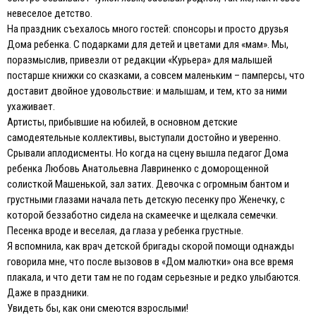
невеселое детство.
На праздник съехалось много гостей: спонсоры и просто друзья
Дома ребенка. С подарками для детей и цветами для «мам». Мы,
поразмыслив, привезли от редакции «Курьера» для малышей
постарше книжки со сказками, а совсем маленьким – памперсы, что
доставит двойное удовольствие: и малышам, и тем, кто за ними
ухаживает.
Артисты, прибывшие на юбилей, в основном детские
самодеятельные коллективы, выступали достойно и уверенно.
Срывали аплодисменты. Но когда на сцену вышла педагог Дома
ребенка Любовь Анатольевна Лавриненко с доморощенной
солисткой Машенькой, зал затих. Девочка с огромным бантом и
грустными глазами начала петь детскую песенку про Женечку, с
которой беззаботно сидела на скамеечке и щелкала семечки.
Песенка вроде и веселая, да глаза у ребенка грустные.
Я вспомнила, как врач детской бригады скорой помощи однажды
говорила мне, что после вызовов в «Дом малютки» она все время
плакала, и что дети там не по годам серьезные и редко улыбаются.
Даже в праздники.
Увидеть бы, как они смеются взрослыми!