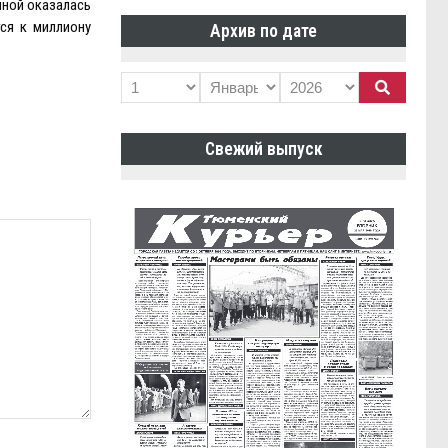
нной оказалась
ся к миллиону
Архив по дате
Свежий выпуск