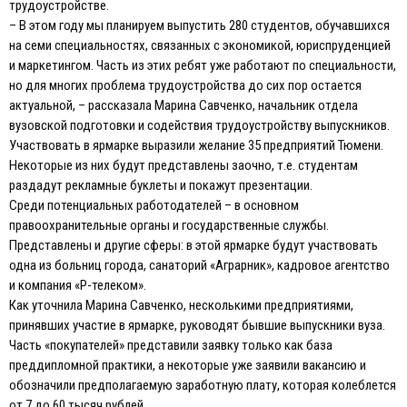
трудоустройстве.
– В этом году мы планируем выпустить 280 студентов, обучавшихся
на семи специальностях, связанных с экономикой, юриспруденцией
и маркетингом. Часть из этих ребят уже работают по специальности,
но для многих проблема трудоустройства до сих пор остается
актуальной, – рассказала Марина Савченко, начальник отдела
вузовской подготовки и содействия трудоустройству выпускников.
Участвовать в ярмарке выразили желание 35 предприятий Тюмени.
Некоторые из них будут представлены заочно, т.е. студентам
раздадут рекламные буклеты и покажут презентации.
Среди потенциальных работодателей – в основном
правоохранительные органы и государственные службы.
Представлены и другие сферы: в этой ярмарке будут участвовать
одна из больниц города, санаторий «Аграрник», кадровое агентство
и компания «Р-телеком».
Как уточнила Марина Савченко, несколькими предприятиями,
принявших участие в ярмарке, руководят бывшие выпускники вуза.
Часть «покупателей» представили заявку только как база
преддипломной практики, а некоторые уже заявили вакансию и
обозначили предполагаемую заработную плату, которая колеблется
от 7 до 60 тысяч рублей.