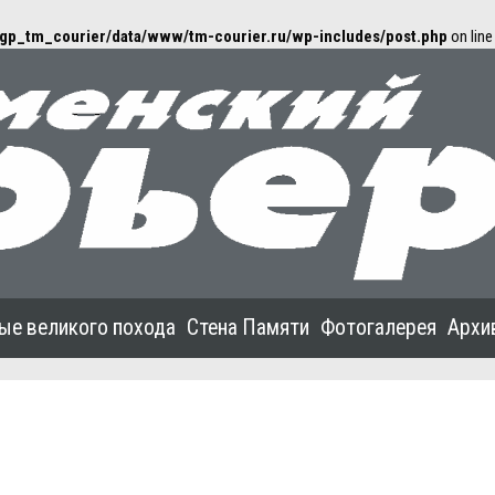
gp_tm_courier/data/www/tm-courier.ru/wp-includes/post.php
on lin
ые великого похода
Стена Памяти
Фотогалерея
Архи