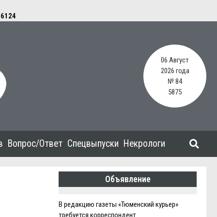
e
6124
06 Август
2026 года
№ 84
5875
в
Вопрос/Ответ
Спецвыпуски
Некрологи
Объявление
В редакцию газеты «Тюменский курьер»
требуется корреспондент.