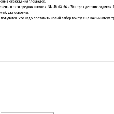
 новые ограждения площадок.
ны в пяти средних школах: NN 48, 63, 66 и 70 и трех детских садиках: NN
блей, уже освоены.
, получится, что надо поставить новый забор вокруг еще как минимум т