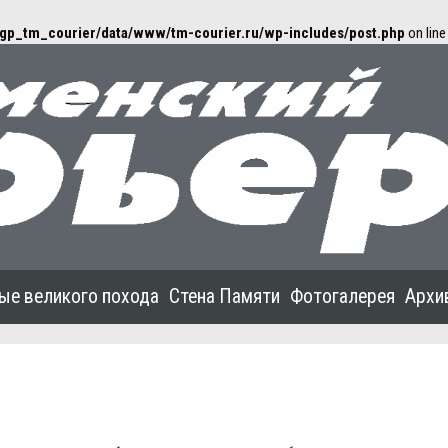
gp_tm_courier/data/www/tm-courier.ru/wp-includes/post.php
on lin
ые великого похода
Стена Памяти
Фотогалерея
Архи