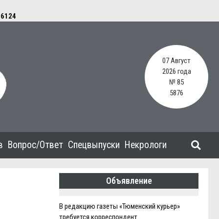
e
6124
07 Август
2026 года
№ 85
5876
в
Вопрос/Ответ
Спецвыпуски
Некрологи
Объявление
В редакцию газеты «Тюменский курьер»
требуется корреспондент.