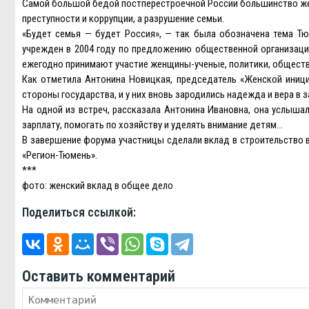
Самой большой бедой постперестроечной России большинство жен
преступности и коррупции, а разрушение семьи.
«Будет семья — будет Россия», — так была обозначена тема Т
учрежден в 2004 году по предложению общественной организаци
ежегодно принимают участие женщины-ученые, политики, обществ
Как отметила Антонина Новицкая, председатель «Женской иниц
стороны государства, и у них вновь зародились надежда и вера в 
На одной из встреч, рассказала Антонина Ивановна, она услыша
зарплату, помогать по хозяйству и уделять внимание детям…
В завершение форума участницы сделали вклад в строительство 
«Регион-Тюмень».
***
фото: женский вклад в общее дело
Поделиться ссылкой:
Оставить комментарий