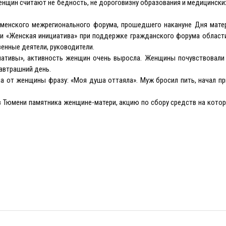
щин считают не бедность, не дороговизну образования и медицинских 
юменского межрегионального форума, прошедшего накануне Дня мате
и «Женская инициатива» при поддержке гражданского форума области
енные деятели, руководители.
иативы», активность женщин очень выросла. Женщины почувствовали
завтрашний день.
ла от женщины фразу: «Моя душа оттаяла». Муж бросил пить, начал п
в Тюмени памятника женщине-матери, акцию по сбору средств на кото