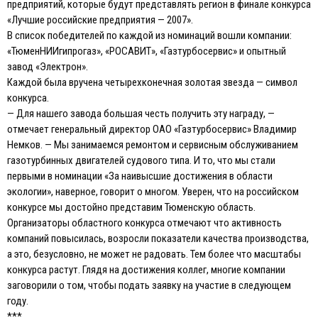
предприятий, которые будут представлять регион в финале конкурса
«Лучшие российские предприятия — 2007».
В список победителей по каждой из номинаций вошли компании:
«ТюменНИИгипрогаз», «РОСАВИТ», «Газтурбосервис» и опытный
завод «Электрон».
Каждой была вручена четырехконечная золотая звезда — символ
конкурса.
— Для нашего завода большая честь получить эту награду, —
отмечает генеральный директор ОАО «Газтурбосервис» Владимир
Немков. — Мы занимаемся ремонтом и сервисным обслуживанием
газотурбинных двигателей судового типа. И то, что мы стали
первыми в номинации «За наивысшие достижения в области
экологии», наверное, говорит о многом. Уверен, что на российском
конкурсе мы достойно представим Тюменскую область.
Организаторы областного конкурса отмечают что активность
компаний повысилась, возросли показатели качества производства,
а это, безусловно, не может не радовать. Тем более что масштабы
конкурса растут. Глядя на достижения коллег, многие компании
заговорили о том, чтобы подать заявку на участие в следующем
году.
***