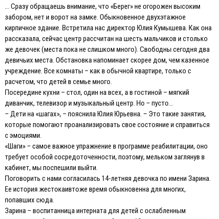
… Сразу обращаешь внимание, что «Берег» не огорожен высоким
забором, нет и ворот на замке. Обыкновенное двухэтажное
кирпичное здание. Встретила нас директор Юлия Кумышева. Как она
рассказала, сейчас центр рассчитан на шесть мальчиков и столько
же девочек (места пока не слишком много). Свободны сегодня два
девичьих места. Обстановка напоминает скорее дом, чем казенное
учреждение. Все комнаты – как в обычной квартире, только с
расчетом, что детей в семье много.
Посередине кухни – стол, один на всех, а в гостиной – мягкий
диванчик, телевизор и музыкальный центр. Но – пусто…
– Дети на «шагах», – пояснила Юлия Юрьевна. – Это такие занятия,
которые помогают проанализировать свое состояние и справиться
с эмоциями.
«Шаги» – самое важное упражнение в программе реабилитации, оно
требует особой сосредоточенности, поэтому, мельком заглянув в
кабинет, мы поспешили выйти.
Поговорить с нами согласилась 14-летняя девочка по имени Зарина.
Ее история жестокаивтоже время обыкновенна для многих,
попавших сюда.
Зарина – воспитанница интерната для детей с ослабленным