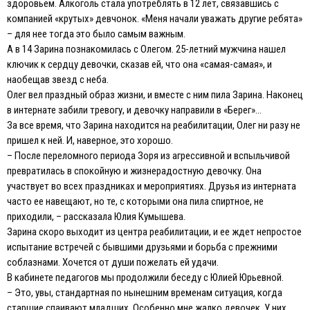
здоровьем. Алкоголь стала употреблять в 12 лет, связавшись с
компанией «крутых» девчонок. «Меня начали уважать другие ребята»
– для нее тогда это было самым важным.
А в 14 Зарина познакомилась с Олегом. 25-летний мужчина нашел
ключик к сердцу девочки, сказав ей, что она «самая-самая», и
наобещав звезд с неба.
Олег вел праздный образ жизни, и вместе с ним пила Зарина. Наконец
в интернате забили тревогу, и девочку направили в «Берег»…
За все время, что Зарина находится на реабилитации, Олег ни разу не
пришел к ней. И, наверное, это хорошо.
– После переломного периода Зоря из агрессивной и вспыльчивой
превратилась в спокойную и жизнерадостную девочку. Она
участвует во всех праздниках и мероприятиях. Друзья из интерната
часто ее навещают, но те, с которыми она пила спиртное, не
приходили, – рассказала Юлия Кумышева.
Зарина скоро выходит из центра реабилитации, и ее ждет непростое
испытание встречей с бывшими друзьями и борьба с прежними
соблазнами. Хочется от души пожелать ей удачи.
В кабинете педагогов мы продолжили беседу с Юлией Юрьевной.
– Это, увы, стандартная по нынешним временам ситуация, когда
старшие спаивают младших. Особенно мне жалко девочек. У них