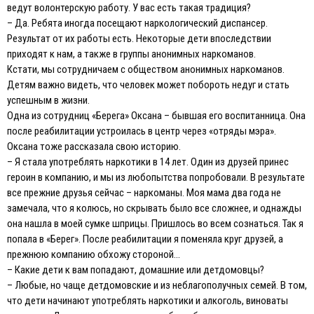
ведут волонтерскую работу. У вас есть такая традиция?
– Да. Ребята иногда посещают наркологический диспансер.
Результат от их работы есть. Некоторые дети впоследствии
приходят к нам, а также в группы анонимных наркоманов.
Кстати, мы сотрудничаем с обществом анонимных наркоманов.
Детям важно видеть, что человек может побороть недуг и стать
успешным в жизни.
Одна из сотрудниц «Берега» Оксана – бывшая его воспитанница. Она
после реабилитации устроилась в центр через «отряды мэра».
Оксана тоже рассказала свою историю.
– Я стала употреблять наркотики в 14 лет. Один из друзей принес
героин в компанию, и мы из любопытства попробовали. В результате
все прежние друзья сейчас – наркоманы. Моя мама два года не
замечала, что я колюсь, но скрывать было все сложнее, и однажды
она нашла в моей сумке шприцы. Пришлось во всем сознаться. Так я
попала в «Берег». После реабилитации я поменяла круг друзей, а
прежнюю компанию обхожу стороной…
– Какие дети к вам попадают, домашние или детдомовцы?
– Любые, но чаще детдомовские и из неблагополучных семей. В том,
что дети начинают употреблять наркотики и алкоголь, виноваты