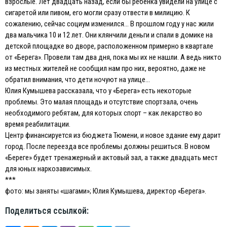
взрослые. Лет двадцать назад, если бы ребенка увидели на улице с
сигаретой или пивом, его могли сразу отвести в милицию. К
сожалению, сейчас социум изменился… В прошлом году у нас жили
два мальчика 10 и 12 лет. Они клянчили деньги и спали в домике на
детской площадке во дворе, расположенном примерно в квартале
от «Берега». Провели там два дня, пока мы их не нашли. А ведь никто
из местных жителей не сообщил нам про них, вероятно, даже не
обратил внимания, что дети ночуют на улице…
Юлия Кумышева рассказала, что у «Берега» есть некоторые
проблемы. Это малая площадь и отсутствие спортзала, очень
необходимого ребятам, для которых спорт – как лекарство во
время реабилитации.
Центр финансируется из бюджета Тюмени, и новое здание ему дарит
город. После переезда все проблемы должны решиться. В новом
«Береге» будет тренажерный и актовый зал, а также двадцать мест
для юных наркозависимых.
***
фото: мы заняты «шагами»; Юлия Кумышева, директор «Берега».
Поделиться ссылкой: