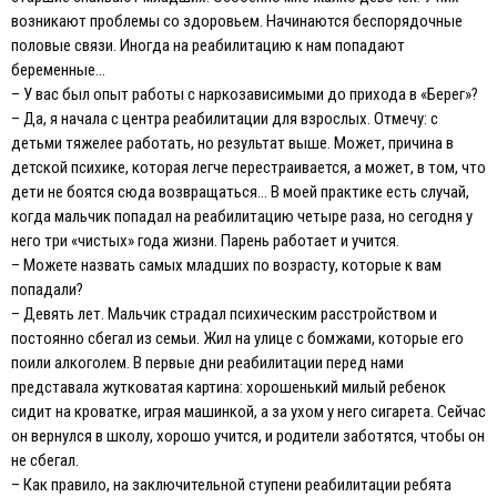
возникают проблемы со здоровьем. Начинаются беспорядочные
половые связи. Иногда на реабилитацию к нам попадают
беременные…
– У вас был опыт работы с наркозависимыми до прихода в «Берег»?
– Да, я начала с центра реабилитации для взрослых. Отмечу: с
детьми тяжелее работать, но результат выше. Может, причина в
детской психике, которая легче перестраивается, а может, в том, что
дети не боятся сюда возвращаться… В моей практике есть случай,
когда мальчик попадал на реабилитацию четыре раза, но сегодня у
него три «чистых» года жизни. Парень работает и учится.
– Можете назвать самых младших по возрасту, которые к вам
попадали?
– Девять лет. Мальчик страдал психическим расстройством и
постоянно сбегал из семьи. Жил на улице с бомжами, которые его
поили алкоголем. В первые дни реабилитации перед нами
представала жутковатая картина: хорошенький милый ребенок
сидит на кроватке, играя машинкой, а за ухом у него сигарета. Сейчас
он вернулся в школу, хорошо учится, и родители заботятся, чтобы он
не сбегал.
– Как правило, на заключительной ступени реабилитации ребята