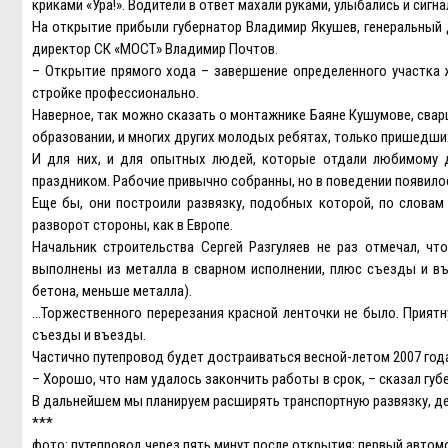
криками «Ура!». Водители в ответ махали руками, улыбались и сигна
На открытие прибыли губернатор Владимир Якушев, генеральный
директор СК «МОСТ» Владимир Почтов.
– Открытие прямого хода – завершение определенного участка ж
стройке профессионально.
Наверное, так можно сказать о монтажнике Баяне Кушумове, сва
образовании, и многих других молодых ребятах, только пришедши
И для них, и для опытных людей, которые отдали любимому д
праздником. Рабочие привычно собранны, но в поведении появило
Еще бы, они построили развязку, подобных которой, по словам
разворот стороны, как в Европе.
Начальник строительства Сергей Разгуляев не раз отмечал, ч
выполнены из металла в сварном исполнении, плюс съезды и в
бетона, меньше металла).
…Торжественного перерезания красной ленточки не было. Прият
съезды и въезды.
Частично путепровод будет достраиваться весной-летом 2007 года
– Хорошо, что нам удалось закончить работы в срок, – сказал г
В дальнейшем мы планируем расширять транспортную развязку, де
***
фото: путепровод через пять минут после открытия; первый автом