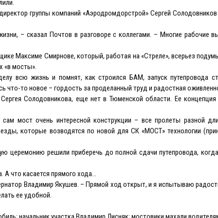
лили.
 директор группы компаний «Аэродромдорстрой» Сергей Солодовников
изни, – сказал Почтов в разговоре с коллегами. – Многие рабочие в
рщике Максиме Смирнове, который, работая на «Стреле», всерьез поду
х «в мосты».
елу всю жизнь и помнят, как строился БАМ, запуск путепровода с
сь что-то новое – гордость за проделанный труд и радостная оживленн
 Сергея Солодовникова, еще нет в Тюменской области. Ее концепция
то сам мост очень интересной конструкции – все пролеты разной дл
ъезды, которые возводятся по новой для СК «МОСТ» технологии (при
ную церемонию решили приберечь до полной сдачи путепровода, когд
. А что касается прямого хода…
убернатор Владимир Якушев. – Прямой ход открыт, и я испытываю радос
лать ее удобной.
обиль; начальник участка Владимир Лисняк; мостовики махали водителя