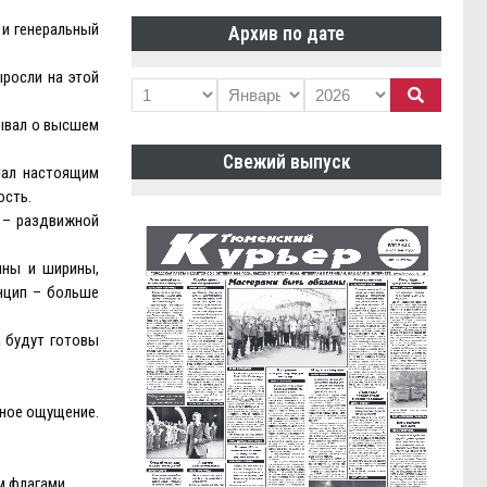
 и генеральный
Архив по дате
ыросли на этой
мывал о высшем
Свежий выпуск
тал настоящим
ость.
 – раздвижной
ины и ширины,
нцип – больше
а будут готовы
тное ощущение.
м флагами.