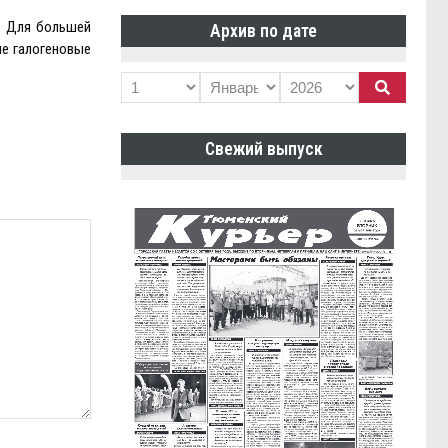
. Для большей
Архив по дате
ые галогеновые
Свежий выпуск