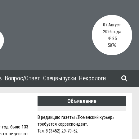
07 Август
2026 года
№ 85
5876
в
Вопрос/Ответ
Спецвыпуски
Некрологи
Объявление
В редакцию газеты «Тюменский курьер»
требуется корреспондент.
т год было 133
Тел. 8 (3452) 29-70-52.
 что не успеют