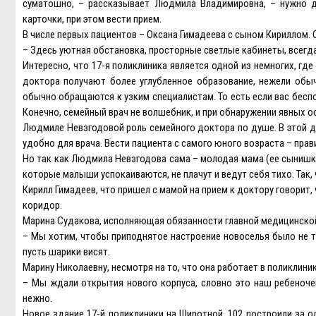
суматошно, – рассказывает Людмила Владимировна, – нужно д
карточки, при этом вести прием.
В числе первых пациентов – Оксана Гимадеева с сыном Кириллом. 
– Здесь уютная обстановка, просторные светлые кабинеты, всегд
Интересно, что 17-я поликлиника является одной из немногих, где
доктора получают более углубленное образование, нежели обы
обычно обращаются к узким специалистам. То есть если вас беспок
Конечно, семейный врач не волшебник, и при обнаружении явных о
Людмиле Невзгодовой роль семейного доктора по душе. В этой до
удобно для врача. Вести пациента с самого юного возраста – прав
Но так как Людмила Невзгодова сама – молодая мама (ее сынишке 2
которые малыши успокаиваются, не плачут и ведут себя тихо. Так
Кирилл Гимадеев, что пришел с мамой на прием к доктору говорит,
коридор.
Марина Судакова, исполняющая обязанности главной медицинской 
– Мы хотим, чтобы приподнятое настроение новоселья было не т
пусть шарики висят.
Марину Николаевну, несмотря на то, что она работает в поликлин
– Мы ждали открытия нового корпуса, словно это наш ребеноче
нежно.
Новое здание 17-й поликлиники на Широтной, 102 построили за 