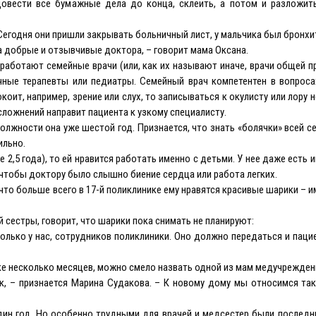
овести все бумажные дела до конца, склеить, а потом и разложит
Сегодня они пришли закрывать больничный лист, у мальчика был бронхи
а добрые и отзывчивые доктора, – говорит мама Оксана.
 работают семейные врачи (или, как их называют иначе, врачи общей пр
чные терапевты или педиатры. Семейный врач компетентен в вопроса
оит, например, зрение или слух, то записываться к окулисту или лору н
сложнений направит пациента к узкому специалисту.
лжности она уже шестой год. Признается, что знать «болячки» всей се
ильно.
,5 года), то ей нравится работать именно с детьми. У нее даже есть и
, чтобы доктору было слышно биение сердца или работа легких.
 что больше всего в 17-й поликлинике ему нравятся красивые шарики – и
сестры, говорит, что шарики пока снимать не планируют:
олько у нас, сотрудников поликлиники. Оно должно передаться и паци
ике несколько месяцев, можно смело назвать одной из мам медучрежден
к, – признается Марина Судакова. – К новому дому мы относимся та
один год. Но особенно трудными для врачей и медсестер были последн