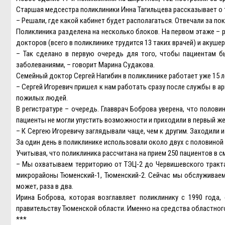
Старшая медсестра поликлиники Инна Тагильцева рассказывает о т
– Решали, где какой кабинет будет располагаться. Отвечали за по
Поликлиника разделена на несколько блоков. На первом этаже – 
докторов (всего в поликлинике трудится 13 таких врачей) и акуше
– Так сделано в первую очередь для того, чтобы пациентам 
заболеваниями, – говорит Марина Судакова.
Семейный доктор Сергей Нагибин в поликлинике работает уже 15 ле
– Сергей Игоревич пришел к нам работать сразу после службы в а
пожилых людей.
В регистратуре – очередь. Главврач Боброва уверена, что полов
пациенты не могли упустить возможности и приходили в первый же
– К Сергею Игоревичу заглядывали чаще, чем к другим. Заходили и 
За один день в поликлинике использовали около двух с половиной
Учитывая, что поликлиника рассчитана на прием 250 пациентов в с
– Мы охватываем территорию от ТЭЦ-2 до Червишевского тракта
микрорайоны Тюменский-1, Тюменский-2. Сейчас мы обслуживаем
может, раза в два.
Ирина Боброва, которая возглавляет поликлинику с 1990 года,
правительству Тюменской области. Именно на средства областног
***