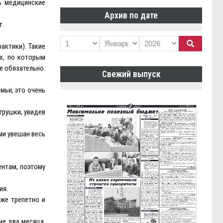
ь медицинские
Архив по дате
т.
актики). Такие
х, по которым
е обязательно.
Свежий выпуск
мьи, это очень
грушки, увидев
ми увешан весь
ентам, поэтому
ия.
кже трепетно и
ие два месяца.