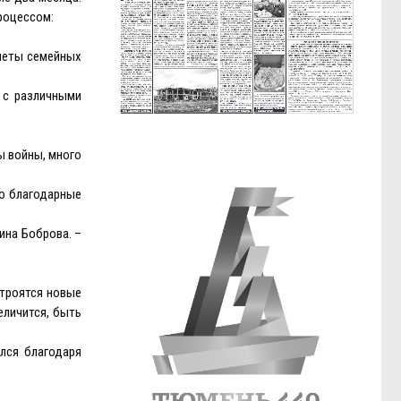
роцессом:
инеты семейных
 с различными
ы войны, много
то благодарные
рина Боброва. –
строятся новые
еличится, быть
ился благодаря