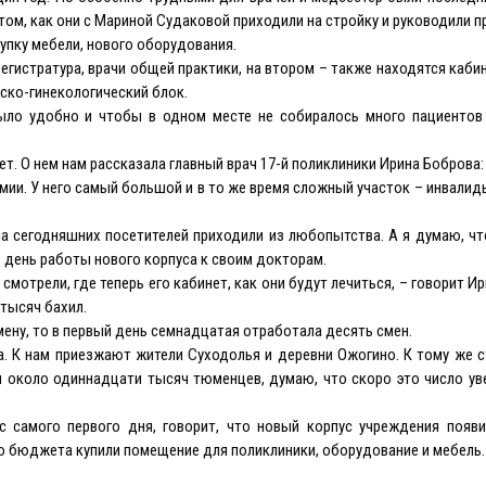
ом, как они с Мариной Судаковой приходили на стройку и руководили п
купку мебели, нового оборудования.
регистратура, врачи общей практики, на втором – также находятся каб
рско-гинекологический блок.
было удобно и чтобы в одном месте не собиралось много пациентов
т. О нем нам рассказала главный врач 17-й поликлиники Ирина Боброва:
рмии. У него самый большой и в то же время сложный участок – инвалид
ина сегодняшних посетителей приходили из любопытства. А я думаю, ч
 день работы нового корпуса к своим докторам.
смотрели, где теперь его кабинет, как они будут лечиться, – говорит И
 тысяч бахил.
мену, то в первый день семнадцатая отработала десять смен.
. К нам приезжают жители Суходолья и деревни Ожогино. К тому же 
 около одиннадцати тысяч тюменцев, думаю, что скоро это число ув
 с самого первого дня, говорит, что новый корпус учреждения появ
о бюджета купили помещение для поликлиники, оборудование и мебель.