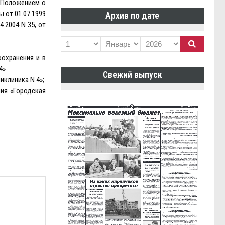
с Положением о
от 01.07.1999
Архив по дате
.2004 N 35, от
охранения и в
4»
Свежий выпуск
иклиника N 4»;
ия «Городская