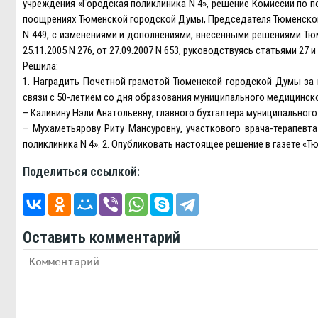
учреждения «Городская поликлиника N 4», решение Комиссии по 
поощрениях Тюменской городской Думы, Председателя Тюменской
N 449, с изменениями и дополнениями, внесенными решениями Тюмен
25.11.2005 N 276, от 27.09.2007 N 653, руководствуясь статьями 2
Решила:
1. Наградить Почетной грамотой Тюменской городской Думы за 
связи с 50-летием со дня образования муниципального медицинск
– Калинину Нэли Анатольевну, главного бухгалтера муниципальног
– Мухаметьярову Риту Мансуровну, участкового врача-терапевт
поликлиника N 4». 2. Опубликовать настоящее решение в газете «
Поделиться ссылкой:
Оставить комментарий