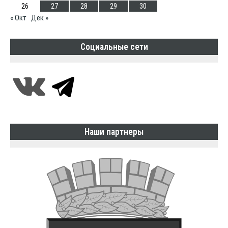
26
27
28
29
30
« Окт
Дек »
Социальные сети
Наши партнеры