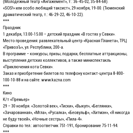
(Молодежный театр «Ангажемент», т.: 36-45-02, 35-84-68).
«SOS!» или особо любящий таксист», 29 ноября, 19-00. (Тюменский
драматический театр, т.: 46-29-22, 46-10-22).
***
Праздник
1 декабря, 13.00-15.00 – детский праздник «В гостях у Севки».
Место проведения: развлекательный центр «Красная Планета», ТРЦ
«ПривозЪ», ул. Республики, 200-а.
В программе – конкурсы, призы, подарки, бесплатные аттракционы,
выступления детских коллективов, а также миниспектакль
«Приключения кота Севки».
Заказ и приобретение билетов по телефону контакт-центра 8-800-
100-10-88 и на сайте: www.kazna.com
***
Кино
К/т «Премьер»
29 – 30 ноября. «Золотой век», «Тиски», «Выкуп», «Беглянки»,
«Зачарованная», «Мгла», «Русалка», «Беовульф», «Хитмэн», «Я никогда
не буду твоей», «Ночные сестры», «Пила-4».
Справки по тел.: автоответчик 751-191, бронирование 75-11-94.
***