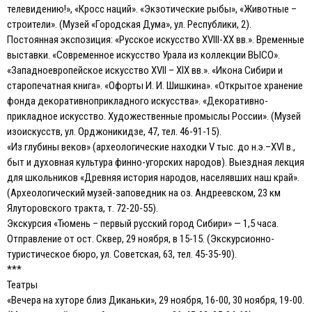
телевидению!», «Кросс наций». «Экзотические рыбы», «Животные –
строители». (Музей «Городская Дума», ул. Республики, 2).
Постоянная экспозиция: «Русское искусство XVIII-XX вв.». Временные
выставки. «Современное искусство Урала из коллекции ВЫСО».
«Западноевропейское искусство XVII – XIX вв.». «Икона Сибири и
старопечатная книга». «Офорты И. И. Шишкина». «Открытое хранение
фонда декоративноприкладного искусства». «Декоративно-
прикладное искусство. Художественные промыслы России». (Музей
изоискусств, ул. Орджоникидзе, 47, тел. 46-91-15).
«Из глубины веков» (археологические находки V тыс. до н.э.–XVI в.,
быт и духовная культура финно-угорских народов). Выездная лекция
для школьников «Древняя история народов, населявших наш край».
(Археологический музей-заповедник на оз. Андреевском, 23 км
Ялуторовского тракта, т. 72-20-55).
Экскурсия «Тюмень – первый русский город Сибири» — 1,5 часа.
Отправление от ост. Сквер, 29 ноября, в 15-15. (Экскурсионно-
туристическое бюро, ул. Советская, 63, тел. 45-35-90).
***
Театры
«Вечера на хуторе близ Диканьки», 29 ноября, 16-00, 30 ноября, 19-00.