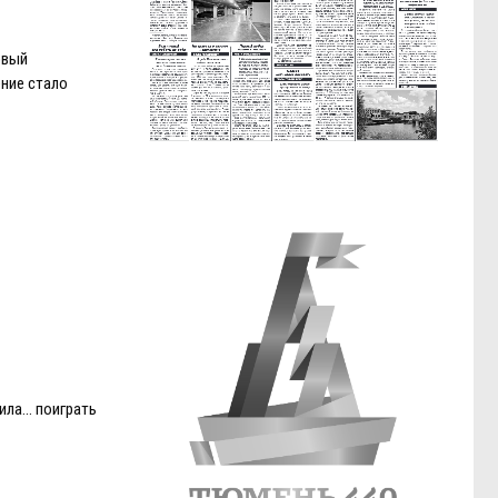
овый
ние стало
ила… поиграть