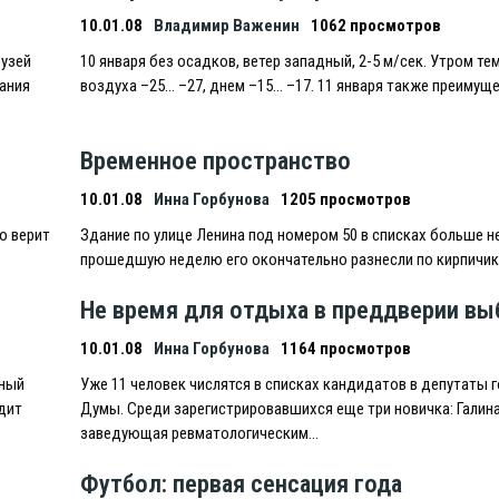
10.01.08
Владимир Важенин
1062 просмотров
рузей
10 января без осадков, ветер западный, 2-5 м/сек. Утром те
ания
воздуха –25… –27, днем –15… –17. 11 января также преимущ
Временное пространство
10.01.08
Инна Горбунова
1205 просмотров
о верит
Здание по улице Ленина под номером 50 в списках больше не
прошедшую неделю его окончательно разнесли по кирпичик
Не время для отдыха в преддверии вы
10.01.08
Инна Горбунова
1164 просмотров
нный
Уже 11 человек числятся в списках кандидатов в депутаты 
дит
Думы. Среди зарегистрировавшихся еще три новичка: Галин
заведующая ревматологическим…
Футбол: первая сенсация года