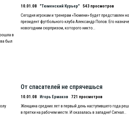
10.01.08
"Тюменский Курьер"
543 просмотров
Сегодня игрокам и тренерам «Тюмени» будет представлен н
президент футбольного клуба Александр Попов. Его назначе
новогодним сюрпризом, которого никто…
рошла в
ова был
От спасателей не спрячешься
10.01.08
Игорь Ермаков
721 просмотров
болу
Женщина средних лет в первый день наступившего года реш
в прятки на рабочем месте. И оказалась в западне! Сигнал…