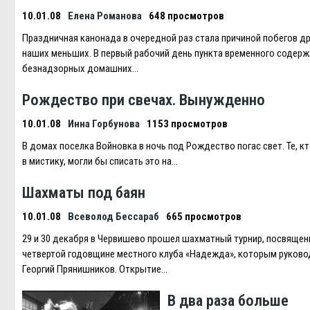
10.01.08
Елена Романова
648 просмотров
Праздничная канонада в очередной раз стала причиной побегов д
наших меньших. В первый рабочий день пункта временного содерж
безнадзорных домашних…
Рождество при свечах. Вынужденно
10.01.08
Инна Горбунова
1153 просмотров
В домах поселка Войновка в ночь под Рождество погас свет. Те, кт
в мистику, могли бы списать это на…
Шахматы под баян
10.01.08
Всеволод Бессараб
665 просмотров
29 и 30 декабря в Червишево прошел шахматный турнир, посвяще
четвертой годовщине местного клуба «Надежда», которым руково
Георгий Прянишников. Открытие…
В два раза больше