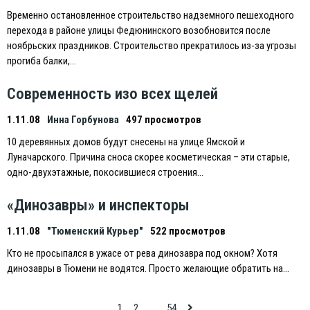
Временно остановленное строительство надземного пешеходного
перехода в районе улицы Федюнинского возобновится после
ноябрьских праздников. Строительство прекратилось из-за угрозы
прогиба балки,…
Современность изо всех щелей
1.11.08
Инна Горбунова
497 просмотров
10 деревянных домов будут снесены на улице Ямской и
Луначарского. Причина сноса скорее косметическая – эти старые,
одно-двухэтажные, покосившиеся строения…
«Динозавры» и инспекторы
1.11.08
"Тюменский Курьер"
522 просмотров
Кто не просыпался в ужасе от рева динозавра под окном? Хотя
динозавры в Тюмени не водятся. Просто желающие обратить на…
Навигация
1
2
…
54