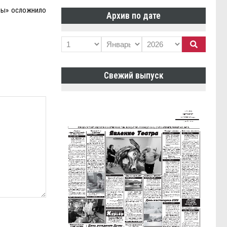
имы» осложнило
Архив по дате
Свежий выпуск