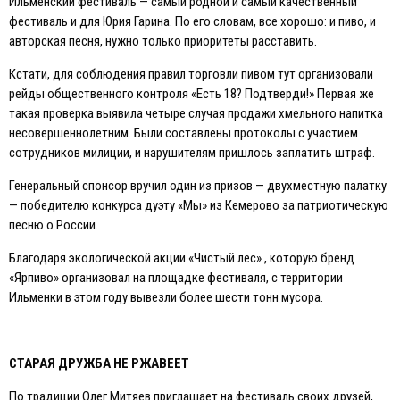
Ильменский фестиваль — самый родной и самый качественный
фестиваль и для Юрия Гарина. По его словам, все хорошо: и пиво, и
авторская песня, нужно только приоритеты расставить.
Кстати, для соблюдения правил торговли пивом тут организовали
рейды общественного контроля «Есть 18? Подтверди!» Первая же
такая проверка выявила четыре случая продажи хмельного напитка
несовершеннолетним. Были составлены протоколы с участием
сотрудников милиции, и нарушителям пришлось заплатить штраф.
Генеральный спонсор вручил один из призов — двухместную палатку
— победителю конкурса дуэту «Мы» из Кемерово за патриотическую
песню о России.
Благодаря экологической акции «Чистый лес» , которую бренд
«Ярпиво» организовал на площадке фестиваля, с территории
Ильменки в этом году вывезли более шести тонн мусора.
СТАРАЯ ДРУЖБА НЕ РЖАВЕЕТ
По традиции Олег Митяев приглашает на фестиваль своих друзей,