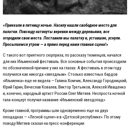
«Приехали в пятницу ночью. Насилу нашли свободное место для
палатки. Повсюду натянуты веревки между деревьями, все
огородили свои места. Поставили мы палатку и, уставшие, уснули.
Просыпаемся утром — а прямо перед нами главная сцена!»
С такого вот приятного сюрприза, по рассказу тюменцев, начался
для них Ильменский фестиваль. Все основные события происходили
по обозначенной причине у них на глазах. А фестиваль в этом году
получился как никогда «звездным». Столько известных бардов
«Ильменка» еще не видела — Галина Хомчик, Александр Городницкий,
Юрий Гарин, Вячеслав Ковалев, Виктор Третьяков, Алексей Иващенко
и, конечно, народный артист России Олег Митяев. Неспроста ночной
гала-концерт получил название «Ильменский звездопад».
Кроме главной, программы шли одновременно еще на двух
площадках — «Лесной сцене» и в «Детской республике». По этому
поводу Митяев сказал на пресс-конференции: