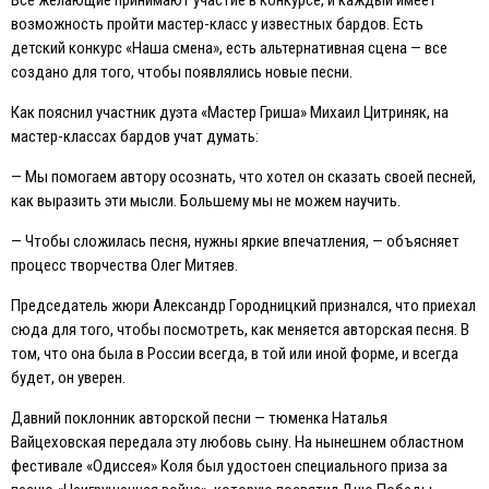
Все желающие принимают участие в конкурсе, и каждый имеет
возможность пройти мастер-класс у известных бардов. Есть
детский конкурс «Наша смена», есть альтернативная сцена — все
создано для того, чтобы появлялись новые песни.
Как пояснил участник дуэта «Мастер Гриша» Михаил Цитриняк, на
мастер-классах бардов учат думать:
— Мы помогаем автору осознать, что хотел он сказать своей песней,
как выразить эти мысли. Большему мы не можем научить.
— Чтобы сложилась песня, нужны яркие впечатления, — объясняет
процесс творчества Олег Митяев.
Председатель жюри Александр Городницкий признался, что приехал
сюда для того, чтобы посмотреть, как меняется авторская песня. В
том, что она была в России всегда, в той или иной форме, и всегда
будет, он уверен.
Давний поклонник авторской песни — тюменка Наталья
Вайцеховская передала эту любовь сыну. На нынешнем областном
фестивале «Одиссея» Коля был удостоен специального приза за