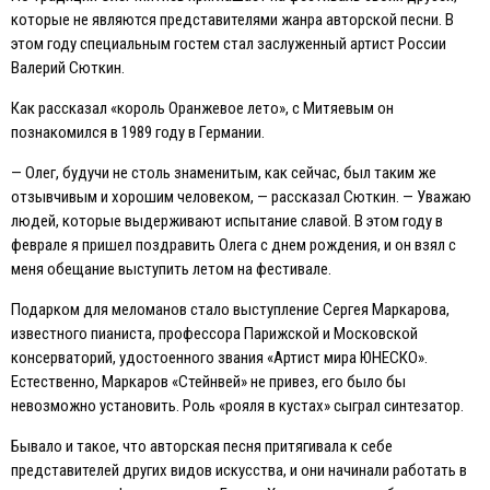
которые не являются представителями жанра авторской песни. В
этом году специальным гостем стал заслуженный артист России
Валерий Сюткин.
Как рассказал «король Оранжевое лето», с Митяевым он
познакомился в 1989 году в Германии.
— Олег, будучи не столь знаменитым, как сейчас, был таким же
отзывчивым и хорошим человеком, — рассказал Сюткин. — Уважаю
людей, которые выдерживают испытание славой. В этом году в
феврале я пришел поздравить Олега с днем рождения, и он взял с
меня обещание выступить летом на фестивале.
Подарком для меломанов стало выступление Сергея Маркарова,
известного пианиста, профессора Парижской и Московской
консерваторий, удостоенного звания «Артист мира ЮНЕСКО».
Естественно, Маркаров «Стейнвей» не привез, его было бы
невозможно установить. Роль «рояля в кустах» сыграл синтезатор.
Бывало и такое, что авторская песня притягивала к себе
представителей других видов искусства, и они начинали работать в