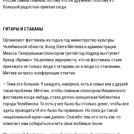
России самый главный, потому что он дружный. Поэтому я с
большой радостью приехал сюда.
ГИТАРЫ И СТАКАНЫ
Организуют фестиваль из года в год министерство культуры
Челябинской области, Фонд Олега Митяева и администрация
Миасса. Генеральным спонсором третий год подряд выступает
бренд «Ярпиво». На реплику журналиста, что на фестиваль стали
приезжать не только люди с гитарами, но и люди со стаканами,
Митяев на пресс-конференции ответил:
— Тема это больная. У каждого, наверное, есть в семье или у друзей
такая проблема. Мечтаю, чтобы главным спонсором Ильменского
фестиваля когда-нибудь стала детско-юношеская библиотека
города Челябинска. То есть у нее было бы столько денег, чтобы все
здесь проводить! И это было бы правильно. Но пока до такой
«национальной идеи» нам далеко. Спасибо тем, кто хоть как-то
помогает нам собираться и петь свои любимые песни.