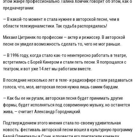
этом жанре профессионально. Галина Хомчик говорит об этом, как о
предначертании:
— В какой-то момент я стала нужнее в авторской песне, чем в
области тележурналистики. Так судьба распорядилась!
Михаил Цитриняк по профессии — актер и режиссер. В авторской
песне он увидел возможность сделать то, чего не мог раньше.
— В 1996 году, когда стало как-то неинтересно работать в театре,
встретились с Борей Кинером и стали петь песни. Я попрощался с
театром, и вот уже 14 лет мы работаем вместе.
В последние несколько лет в теле- и радиоэфире стали раздаваться
голоса, что, мол, авторская песня нужна лишь самим бардам.
— Как бы ее ни ругали, авторская песня будет принимать другие
формы, будет исполняться под современную музыку, но останется
жива, — считает Александр Городницкий.
Подтверждением этого мнения стала по-своему удивительная
новость: фестиваль авторской песни вошел в культурную программу
Белой Олимпиады в Сочи, и провести его пригласили команду,