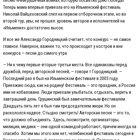
песню «Неигрушечная война», которую посвятил Дню Победы.
Теперь мама впервые привезла его на Ильменский фестиваль.
Николай Вайцеховский спел на первом отборочном этапе, но во
второй тур, увы, не прошел: уровень авторов и исполнителей на
«Ильменке» достаточно высок.
И все же Александр Городницкий считает, что конкурс — не самое
главное. Наверное, важнее то, что происходит у костров и вне
конкурса — песни до самого утра.
— Ни к чему первые-вторые-третьи места. Все одинаковы перед
дружбой, перед авторской песней, — говори т Городницкий. —
Последний раз я был на Ильменском фестивале в 2003 году.
Приезжаю сюда, как на родину! Фестиваль — это праздник, а Россия
ими не избалована. Люди приехали улыбаться, отдыхать, верить в
завтрашний день. Грушинский был замечательным фестивалем.
Двадцать пять лет я был там председателем жюри. Но он
раскололся надвое. Стыдно смотреть! Авторская песня — это то,
что должно объединять. Здесь, посмотрите, организаторы,
милиция, медики — они одной командой работают, причем иногда за
спасибо. Хотим мы этого или нет, челябинский фестиваль сегодня в