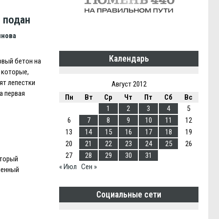
 подан
инова
Календарь
рвый бетон на
 которые,
ят лепестки
Август 2012
а первая
Пн
Вт
Ср
Чт
Пт
Сб
Вс
1
2
3
4
5
6
7
8
9
10
11
12
13
14
15
16
17
18
19
20
21
22
23
24
25
26
27
28
29
30
31
оторый
« Июл
Сен »
ленный
Социальные сети