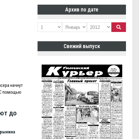
Архив по дате
Свежий выпуск
сера начнут
. С помощью
ют до
орынина