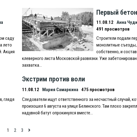
Первый бетон
на
11.08.12
Анна Чуд
491 просмотров
ом саду
Строители подали пе
а лето
монолитные съезды,
й. Акция
собственно, и состав
клеверного листа Московской развязки. Уже забетонирован
захватка…
Экстрим против воли
11.08.12
Мария Самаркина
475 просмотров
я, глядя
Следователи ищут ответственного за несчастный случай, к
произошел 6 августа на улице Белинского. Там плохо закреп
надувной батут опрокинулся вместе…
1
2
3