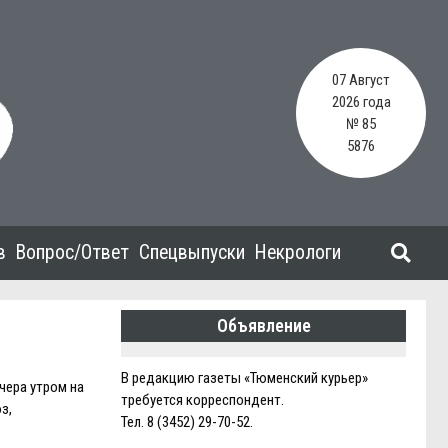
07 Август
2026 года
№ 85
5876
в
Вопрос/Ответ
Спецвыпуски
Некрологи
Объявление
В редакцию газеты «Тюменский курьер»
чера утром на
требуется корреспондент.
з,
Тел. 8 (3452) 29-70-52.