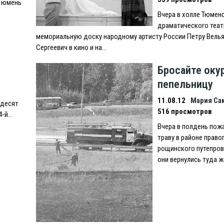
 Тюмень
Вчера в холле Тюмен
драматического теат
мемориальную доску народному артисту России Петру Велья
Сергеевич в кино и на…
Бросайте оку
пепельницу
11.08.12
Мария Са
ьдесят
516 просмотров
4-й…
Вчера в полдень пож
траву в районе право
рощинского путепров
они вернулись туда 