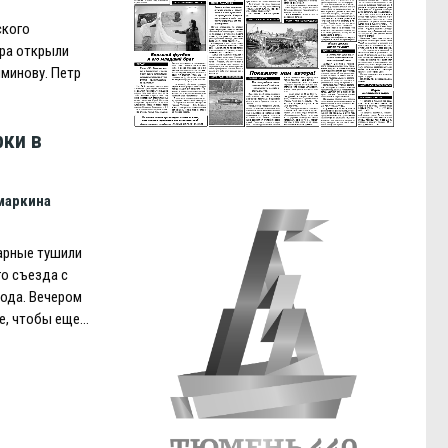
ского
ра открыли
минову. Петр
рки в
маркина
арные тушили
го съезда с
ода. Вечером
же, чтобы еще…