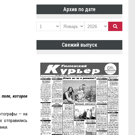
Архив по дате
Свежий выпуск
 поле, которое
отографы — на
х отправились
нки.