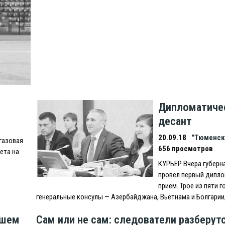
Дипломатиче
десант
20.09.18
"Тюменск
газовая
656 просмотров
ета на
КУРЬEР Вчера губерн
провел первый дипл
прием. Трое из пяти г
генеральные консулы — Азербайджана, Вьетнама и Болгарии
йшем
Сам или не сам: следователи разберут