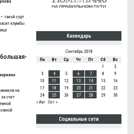
бунова
 — такой сорт
красит клумбы
лице
Календарь
Сентябрь 2018
 большая-
Пн
Вт
Ср
Чт
Пт
Сб
Вс
1
2
3
4
5
6
7
8
9
маркина
10
11
12
13
14
15
16
17
18
19
20
21
22
23
ажников на
24
25
26
27
28
29
30
 за счет
« Авг
Окт »
земной
рожной
Социальные сети