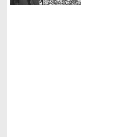
Навигация
по
записям