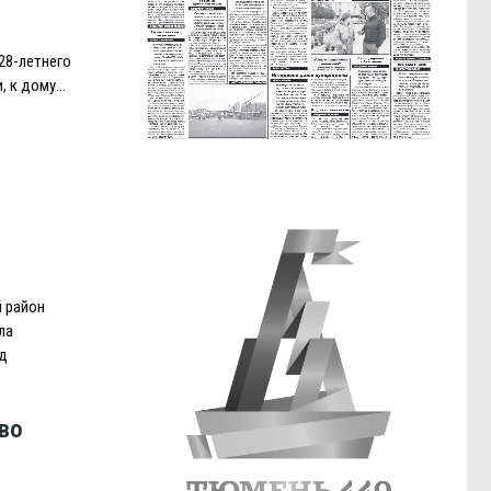
28-летнего
, к дому…
 район
ла
д
во