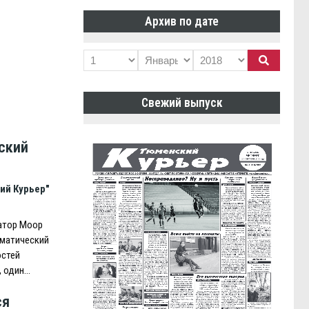
Архив по дате
Свежий выпуск
ский
ий Курьер"
атор Моор
оматический
остей
, один…
ся