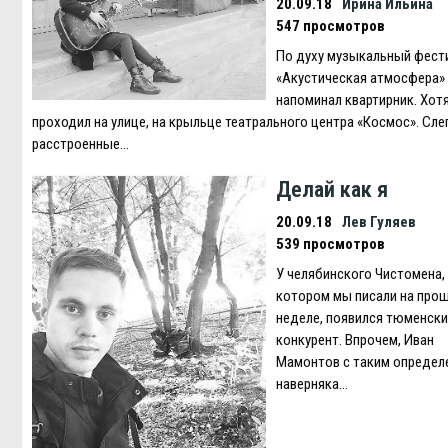
20.09.18
Ирина Ильина
547 просмотров
По духу музыкальный фест
«Акустическая атмосфера»
напоминал квартирник. Хотя
проходил на улице, на крыльце театрального центра «Космос». Сле
расстроенные…
Делай как я
20.09.18
Лев Гуляев
539 просмотров
У челябинского Чистомена,
котором мы писали на про
неделе, появился тюменски
конкурент. Впрочем, Иван
Мамонтов с таким определ
наверняка…