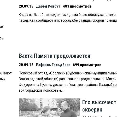
20.09.18
Дарья Ровбут
483 просмотров
Вчера на Лесобазе под окнами дома было обнаружено тело 
парня. Как сообщают в прессслужбе станции скорой помощи
лах
сь
Вахта Памяти продолжается
20.09.18
Рафаэль Гольдберг
699 просмотров
изывают
Поисковый отряд «Обелиск» (Суровикинский муниципальный
овых
Волгоградской области) разыскивает родственников Михаи
Федоровича Пузина, уроженца Уватского района. Каждый го
волгоградские поисковые…
Его высочест
скверик