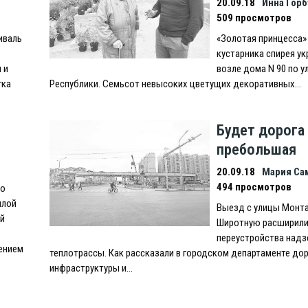
20.09.18
Инна Гор
509 просмотров
иваль
«Золотая принцесса»
кустарника спирея у
 и
возле дома N 90 по у
гка
Республики. Семьсот невысоких цветущих декоративных…
Будет дорога
пребольшая
20.09.18
Мария Са
494 просмотров
 о
шлой
Выезд с улицы Монт
й
Широтную расширили
переустройства над
ением
теплотрассы. Как рассказали в городском департаменте до
инфраструктуры и…