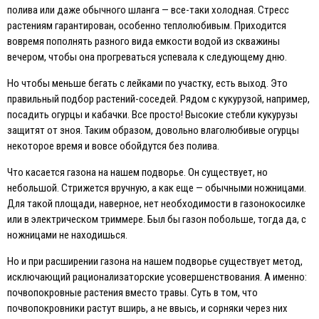
полива или даже обычного шланга — все-таки холодная. Стресс
растениям гарантирован, особенно теплолюбивым. Приходится
вовремя пополнять разного вида емкости водой из скважины
вечером, чтобы она прогреваться успевала к следующему дню.
Но чтобы меньше бегать с лейками по участку, есть выход. Это
правильный подбор растений-соседей. Рядом с кукурузой, например,
посадить огурцы и кабачки. Все просто! Высокие стебли кукурузы
защитят от зноя. Таким образом, довольно влаголюбивые огурцы
некоторое время и вовсе обойдутся без полива.
Что касается газона на нашем подворье. Он существует, но
небольшой. Стрижется вручную, а как еще — обычными ножницами.
Для такой площади, наверное, нет необходимости в газонокосилке
или в электрическом триммере. Был бы газон побольше, тогда да, с
ножницами не находишься.
Но и при расширении газона на нашем подворье существует метод,
исключающий рационализаторские усовершенствования. А именно:
почвопокровные растения вместо травы. Суть в том, что
почвопокровники растут вширь, а не ввысь, и сорняки через них