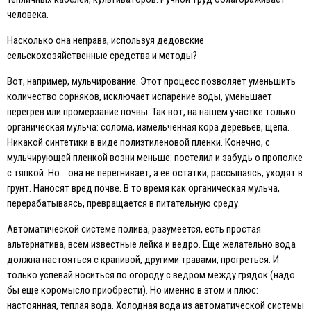
человека.
Насколько она неправа, используя дедовские
сельскохозяйственные средства и методы?
Вот, например, мульчирование. Этот процесс позволяет уменьшить
количество сорняков, исключает испарение воды, уменьшает
перегрев или промерзание почвы. Так вот, на нашем участке только
органическая мульча: солома, измельченная кора деревьев, щепа.
Никакой синтетики в виде полиэтиленовой пленки. Конечно, с
мульчирующей пленкой возни меньше: постелил и забудь о прополке
с тяпкой. Но… она не перегнивает, а ее остатки, рассыпаясь, уходят в
грунт. Наносят вред почве. В то время как органическая мульча,
перерабатываясь, превращается в питательную среду.
Автоматической системе полива, разумеется, есть простая
альтернатива, всем известные лейка и ведро. Eще желательно вода
должна настояться с крапивой, другими травами, прогреться. И
только успевай носиться по огороду с ведром между грядок (надо
бы еще коромысло приобрести). Но именно в этом и плюс:
настоянная, теплая вода. Холодная вода из автоматической системы