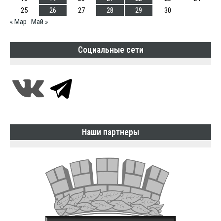
25
26
27
28
29
30
« Мар
Май »
Социальные сети
Наши партнеры