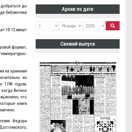
ы добраться до
Архив по дате
нде библиотеки
ит 10-12 минут
Свежий выпуск
фровой формат,
 температурно-
ия их хранения
лючительно из
ю 1740 годом:
, когда Антиох
 выяснено, что
которые книги
омечено.
нгелия Федора
Достоевского,