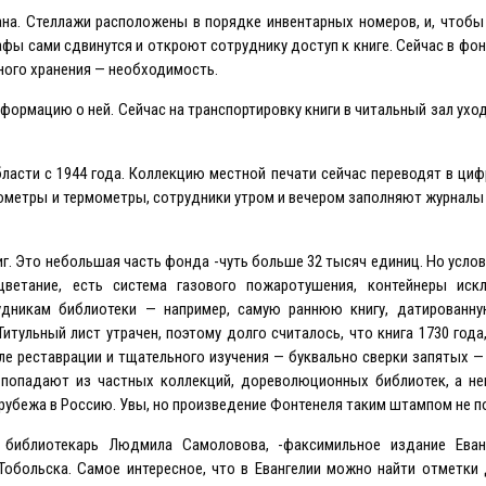
ана. Стеллажи расположены в порядке инвентарных номеров, и, чтоб
афы сами сдвинутся и откроют сотруднику доступ к книге. Сейчас в фо
ного хранения — необходимость.
ормацию о ней. Сейчас на транспортировку книги в читальный зал уход
бласти с 1944 года. Коллекцию местной печати сейчас переводят в ци
грометры и термометры, сотрудники утром и вечером заполняют журналы
. Это небольшая часть фонда -чуть больше 32 тысяч единиц. Но услов
ветание, есть система газового пожаротушения, контейнеры иск
рудникам библиотеки — например, самую раннюю книгу, датированну
тульный лист утрачен, поэтому долго считалось, что книга 1730 года
сле реставрации и тщательного изучения — буквально сверки запятых —
 попадают из частных коллекций, дореволюционных библиотек, а не
рубежа в Россию. Увы, но произведение Фонтенеля таким штампом не п
 библиотекарь Людмила Самоловова, -факсимильное издание Eва
больска. Самое интересное, что в Eвангелии можно найти отметки 