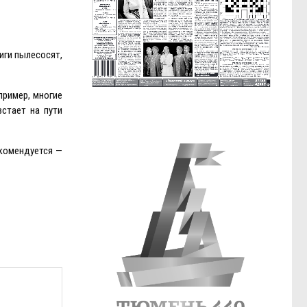
иги пылесосят,
пример, многие
стает на пути
екомендуется —