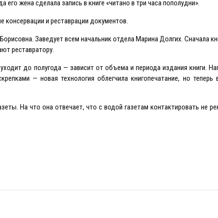
а его жена сделала запись в книге «читано в три часа пополудни».
ле консервации и реставрации документов.
 Борисовна. Заведует всем начальник отдела Марина Долгих. Сначала кн
ают реставратору.
 уходит до полугода — зависит от объема и периода издания книги. На
репками — новая технология облегчила книгопечатание, но теперь в
зеты. На что она отвечает, что с водой газетам контактировать не р