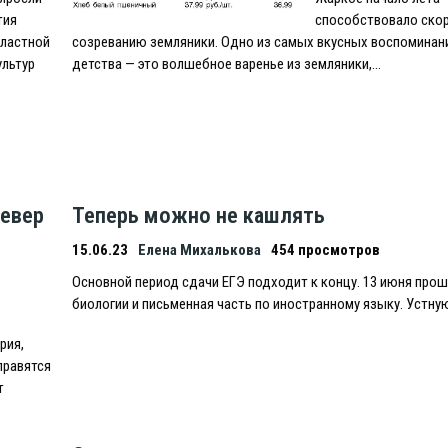
тия
способствовало ско
бластной
созреванию земляники. Одно из самых вкусных воспоминан
ультур
детства — это волшебное варенье из земляники,…
Север
Теперь можно не кашлять
15.06.23
Елена Михалькова
454 просмотров
Основной период сдачи EГЭ подходит к концу. 13 июня прош
биологии и письменная часть по иностранному языку. Устну
рия,
правятся
т