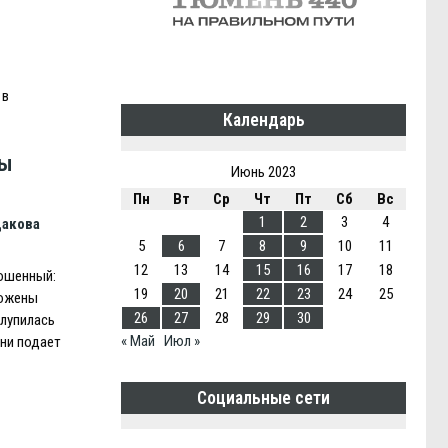
 в
Календарь
ты
Июнь 2023
Пн
Вт
Ср
Чт
Пт
Сб
Вс
1
2
3
4
дакова
5
6
7
8
9
10
11
12
13
14
15
16
17
18
рошенный:
19
20
21
22
23
24
25
ложены
26
27
28
29
30
блупилась
« Май
Июл »
зни подает
Социальные сети