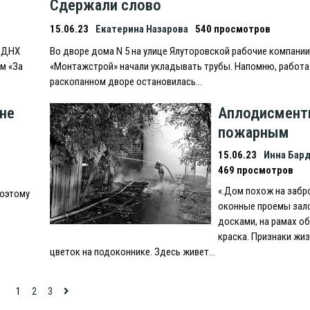
Сдержали слово
15.06.23
Екатерина Назарова
540 просмотров
 ВДНХ
Во дворе дома N 5 на улице Ялуторовской рабочие компании
м «За
«Монтажстрой» начали укладывать трубы. Напомню, работа
раскопанном дворе остановилась…
не
Аплодисмен
пожарным
15.06.23
Инна Бар
469 просмотров
«.Дом похож на заб
поэтому
оконные проемы за
досками, на рамах о
краска. Признаки жи
цветок на подоконнике. Здесь живет…
1
2
3