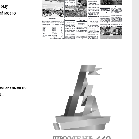
рому
ий моего
ел экзамен по
ю…