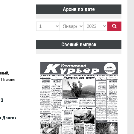
Архив по дате
Свежий выпуск
чный,
 16 июня
из
я Долгих