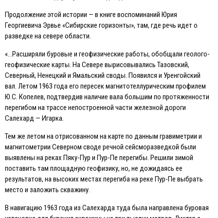
Продолжение этой истории — в книге воспоминаний Юрия
Георгиевича Эрвье «Сибирские горизонты», там, где речь идет о
разведке на севере области.
«…Расширяли буровые и геофизические работы, обобщали геолого-
геофизические карты. На Севере вырисовывались Тазовский,
Северный, Ненецкий и Ямальский своды. Появился и Уренгойский
вал. Летом 1963 года его пересек магнитотеллурическим профилем
Ю.С. Копелев, подтвердив наличие вала большим по протяженности
перегибом на трассе непостроенной части железной дороги
Салехард — Игарка.
Тем же летом на отрисованном на карте по данным гравиметрии и
магнитометрии Северном своде речной сейсморазведкой были
выявлены на реках Пяку-Пур и Пур-Пе перегибы. Решили зимой
поставить там площадную геофизику, но, не дожидаясь ее
результатов, на высоких местах перегиба на реке Пур-Пе выбрать
место и заложить скважину.
В навигацию 1963 года из Салехарда туда была направлена буровая