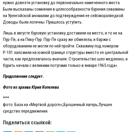
нужно довезти установку до первоначально намеченного места.
Были высказаны сомнения в целесообразности бурения скважины
на Уренгойской аномалии до подтверждения ее сейсморазведкой.
Доводы были логичны. Пришлось уступить.
Лишь в августе буровую установку доставили на место, и то не на
Пур-Пе, а на Пяку-Пур. Пур-Пе сразу же обмелела, и баржи с
оборудованием не могли по ней пройти. Скважину под номером
Р-101 заложили на южной границе структуры вместо ее центральной
части, как предполагалось вначале. Строительство шло медленно, и
бурить начали с великими потугами только в январе 1965 года».
Продолжение следует.
Фото из архива Юрия Копелева
***
фото: База на «Мертвой дороге»;;Брошенный лагерь;Лучшее
средство передвижения.
Поделиться ссылкой: