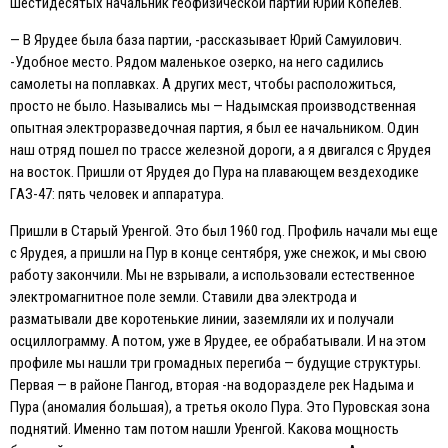
шестидесятых начальник геофизической партии Юрий Копелев.
— В Ярудее была база партии, -рассказывает Юрий Самуилович.
-Удобное место. Рядом маленькое озерко, на него садились
самолеты на поплавках. А других мест, чтобы расположиться,
просто не было. Назывались мы — Надымская производственная
опытная электроразведочная партия, я был ее начальником. Один
наш отряд пошел по трассе железной дороги, а я двигался с Ярудея
на восток. Пришли от Ярудея до Пура на плавающем вездеходике
ГАЗ-47: пять человек и аппаратура.
Пришли в Старый Уренгой. Это был 1960 год. Профиль начали мы еще
с Ярудея, а пришли на Пур в конце сентября, уже снежок, и мы свою
работу закончили. Мы не взрывали, а использовали естественное
электромагнитное поле земли. Ставили два электрода и
разматывали две коротенькие линии, заземляли их и получали
осциллограмму. А потом, уже в Ярудее, ее обрабатывали. И на этом
профиле мы нашли три громадных перегиба — будущие структуры.
Первая — в районе Пангод, вторая -на водоразделе рек Надыма и
Пура (аномалия большая), а третья около Пура. Это Пуровская зона
поднятий. Именно там потом нашли Уренгой. Какова мощность