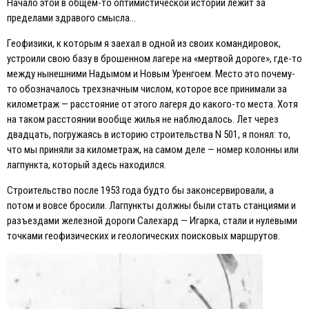
Начало этой в общем-то оптимистической истории лежит за
пределами здравого смысла…
Геофизики, к которым я заехал в одной из своих командировок,
устроили свою базу в брошенном лагере на «мертвой дороге», где-то
между нынешними Надымом и Новым Уренгоем. Место это почему-
то обозначалось трехзначным числом, которое все принимали за
километраж — расстояние от этого лагеря до какого-то места. Хотя
на таком расстоянии вообще жилья не наблюдалось. Лет через
двадцать, погружаясь в историю строительства N 501, я понял: то,
что мы приняли за километраж, на самом деле — номер колонны или
лагпункта, который здесь находился.
Строительство после 1953 года будто бы законсервировали, а
потом и вовсе бросили. Лагпункты должны были стать станциями и
разъездами железной дороги Салехард — Игарка, стали и нулевыми
точками геофизических и геологических поисковых маршрутов.