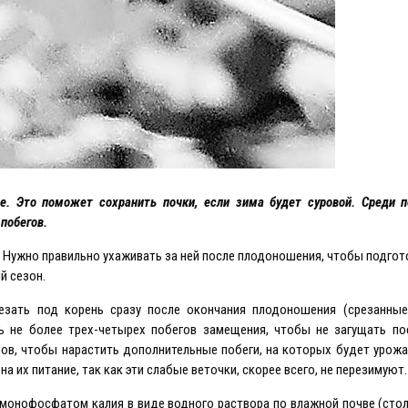
е. Это поможет сохранить почки, если зима будет суровой. Среди 
побегов.
. Нужно правильно ухаживать за ней после плодоношения, чтобы подгот
й сезон.
езать под корень сразу после окончания плодоношения (срезанны
ть не более трех-четырех побегов замещения, чтобы не загущать по
ров, чтобы нарастить дополнительные побеги, на которых будет урож
 их питание, так как эти слабые веточки, скорее всего, не перезимуют.
 монофосфатом калия в виде водного раствора по влажной почве (сто