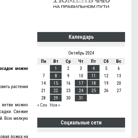
Календарь
Октябрь 2024
Пн
Вт
Ср
Чт
Пт
Сб
Вс
1
2
3
4
5
6
посадок можно
7
8
9
10
11
12
13
14
15
16
17
18
19
20
овить растения
21
22
23
24
25
26
27
28
29
30
31
е ветви можно
« Сен
Ноя »
садки. Свежие
ай. Всю мелкую
Социальные сети
ловая ложка на