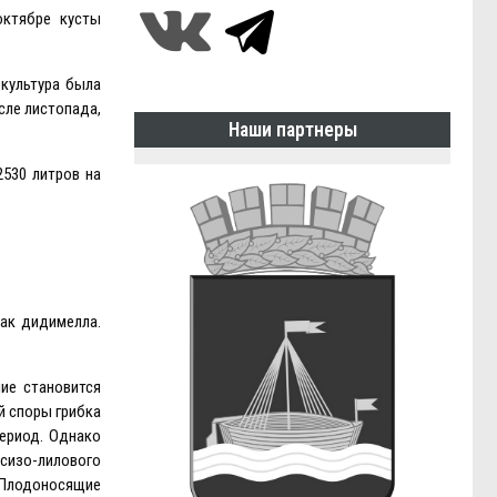
октябре кусты
 культура была
сле листопада,
Наши партнеры
2530 литров на
ак дидимелла.
ие становится
й споры грибка
период. Однако
 сизо-лилового
. Плодоносящие