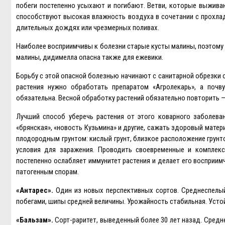
побеги постепенно усыхают и погибают. Ветви, которые выжива
способствуют высокая влажность воздуха в сочетании с прохлад
длительных дождях или чрезмерных поливах.
Наиболее восприимчивы к болезни старые кусты малины, поэтому 
малины, дидимелла опасна также для ежевики.
Борьбу с этой опасной болезнью начинают с санитарной обрезки
растения нужно обработать препаратом «Агролекарь», а поч
обязательна. Весной обработку растений обязательно повторить —
Лучший способ уберечь растения от этого коварного заболеван
«брянская», «новость Кузьмина» и другие, сажать здоровый матер
плодородным грунтом: кислый грунт, близкое расположение грун
условия для заражения. Проводить своевременные и комплекс
постепенно ослабляет иммунитет растения и делает его восприим
патогенным спорам.
«Антарес».
Один из новых перспективных сортов. Среднеспелый
побегами, шипы средней величины. Урожайность стабильная. Усто
«Бальзам».
Сорт-раритет, выведенный более 30 лет назад. Средн