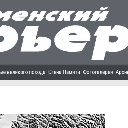
ые великого похода
Стена Памяти
Фотогалерея
Архи