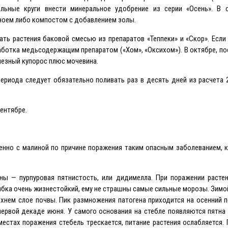
льные круги внести минеральное удобрение из серии «Осень». В 
ноем либо компостом с добавлением золы.
ать растения баковой смесью из препаратов «Теппеки» и «Скор». Eсли
аботка медьсодержащим препаратом («Хом», «Оксихом»). В октябре, по
езный купорос плюс мочевина.
ериода следует обязательно поливать раз в десять дней из расчета 
ентябре.
нно с малиной по причине поражения таким опасным заболеванием, к
ы — пурпуровая пятнистость, или дидимелла. При поражении растен
ибка очень жизнестойкий, ему не страшны самые сильные морозы. Зимо
рхнем слое почвы. Пик размножения патогена приходится на осенний 
ервой декаде июня. У самого основания на стебле появляются пятна
местах поражения стебель трескается, питание растения ослабляется