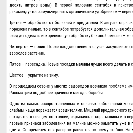
десять литров воды). В первой половине сентября в приство
рекомендуется замульчировать органическим удобрением — перег
Третье — обработка от болезней и вредителей. В августе опрыск
поражена гнилью, то в сентябре потребуется дополнительная обр
следует сделать искореняющую обработку баковой смесью — жел
Четвертое — полив. После плодоношения в случае засушливого п
взрослое растение.
Пятое — пересадка. Новые посадки малины лучше всего делать в с
Шестое — укрытие на зиму.
В прошедшем сезоне у многих садоводов возникла проблема име
Рассмотрим подробнее причины и методы борьбы.
Одно из самых распространенных и опасных заболеваний малин
слабым, чаще поражается вредителями. Мицелий вредоносного гр
находятся в спящем состоянии, скрываясь в коре малины и в ве
первые признаки заболевания на малине можно заметить уже в п
цвета. Со временем они распространяются по всему стеблю. На 