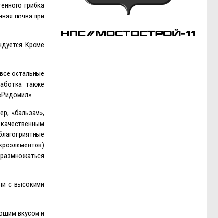
генного грибка
нная почва при
ндуется. Кроме
 все остальные
работка также
 «Ридомил».
р, «бальзам»,
с качественным
 благоприятные
кроэлементов)
я размножаться
ный с высокими
рошим вкусом и