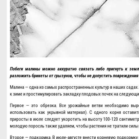
Побеги малины можно аккуратно связать либо пригнуть к земл
разложить брикеты от грызунов, чтобы не допустить повреждения 
Малина — одна из самых распространенных культур в наших садах
к зиме и простимулировать закладку плодовых почек на следующи
Первое — это обрезка. Все урожайные ветви необходимо выр
использовать как укрывной материал). С одного корня остави
приросты в июле следует укоротить на высоту 100-120 сантимет
молодую поросль также удаляем, чтобы растения не тратили силы на
Второе — подкормка. В июле-августе внести корневую подкормку