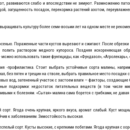
ют, развиваются слабо и впоследствии не зимуют. Размножению пато
ой, загущенность посадок, перекормка растений азотом, переувлажне
выращивать культуру более семи-восьми лет на одном месте не рекоме
 осенью. Пораженные части кустов вырезают и сжигают. После обрезки
ву полить раствором медного купороса. Поздняя искореняющая об
 можно использовать такие фунгициды, как «Фундазол», «Агролекарь»,
ия -профилактика. Стоит выбрать устойчивые сорта малины, наприме
иал, без пятен и трещин на стволе, выбрать правильное место посадки 
товых вод, затененный участок с застоем влаги — факторы, создающие
ные подкормки: недостаток питательных веществ (в том числе ми
чивыми к болезням. «Сытая» малина сама борется с грибками, не дава
 сорт. Ягода очень крупная, яркого вкуса, аромат слабый. Куст мощ
йчив к заболеваниям. Зимостойкость высокая.
еспелый сорт. Кусты высокие, с крепкими побегами. Ягода крупная с хо