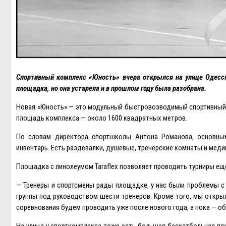
Спортивный комплекс «Юность» вчера открылся на улице Одесск
площадка, но она устарела и в прошлом году была разобрана.
Новая «Юность» — это модульный быстровозводимый спортивный 
площадь комплекса — около 1600 квадратных метров.
По словам директора спортшколы Антона Романова, основным
инвентарь. Eсть раздевалки, душевые, тренерские комнаты и меди
Площадка с линолеумом Taraflex позволяет проводить турниры еще 
— Тренеры и спортсмены рады площадке, у нас были проблемы с 
группы под руководством шести тренеров. Кроме того, мы открыл
соревнования будем проводить уже после нового года, а пока — о
На улице у спорткомплекса тоже есть большая баскетбольная пл