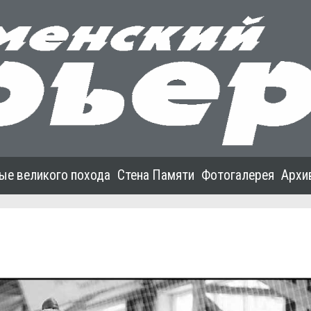
ые великого похода
Стена Памяти
Фотогалерея
Архи