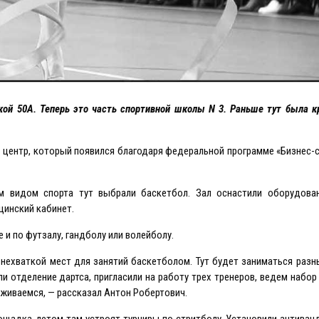
ой 50А. Теперь это часть спортивной школы N 3. Раньше тут была к
центр, который появился благодаря федеральной программе «Бизнес-
 видом спорта тут выбрали баскетбол. Зал оснастили оборудован
цинский кабинет.
и по футзалу, гандболу или волейболу.
нехваткой мест для занятий баскетболом. Тут будет заниматься раз
и отделение дартса, пригласили на работу трех тренеров, ведем набор
бживаемся, — рассказал Антон Робертович.
ощадка, летом там устроят турниры по стритболу. Установили антива