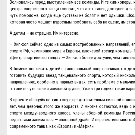
Волновались перед выступлением все команды. И те хип-хоперы, к
центра спортивного танца говорят, что этот танец доступен для 
чуть помоложе, когда еще суставы не болят и нет одышки. Шко
которая часто мешает взрослым пробовать себя на сцене, им страш
А детям — не страшно. Им интересно.
— Хип-хоп сейчас одно из самых востребованных направлений, е
спорта РФ, чемпионка мира и Eвропы, ключевой тренер команды 
«Центр спортивного танца». — Хип-хоп более доступен, чем танцев
В Тюмени вовлекать детей в танцевальный спорт начинают с дет
готовить будущих звезд танцевального спорта, который нискольк
направлениях, особенно в парных видах, есть проблема с мальчи
готовить чуть ли не с ясельной группы. Уже в три годика такие па
В проекте «Танцуй» по хип-хопу с представителями сильной поло
лет, чем девочек этого же возраста. И многие остаются, ведь с
спорта международного класса, члены сборной команды Росси
педагогами заниматься — сплошной драйв. И перспективы многоо
современного танца, как «Eвропа» и «Мафия».