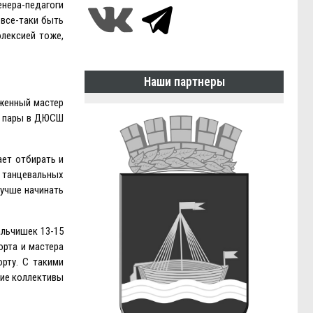
енера-педагоги
 все-таки быть
лексией тоже,
Наши партнеры
уженный мастер
ые пары в ДЮСШ
ает отбирать и
х танцевальных
лучше начинать
альчишек 13-15
орта и мастера
рту. С такими
кие коллективы