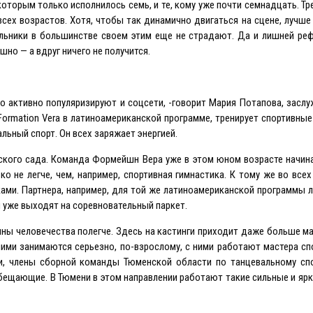
оторым только исполнилось семь, и те, кому уже почти семнадцать. Тр
всех возрастов. Хотя, чтобы так динамично двигаться на сцене, лучше
льники в большинстве своем этим еще не страдают. Да и лишней реф
но — а вдруг ничего не получится.
го активно популяризируют и соцсети, -говорит Мария Потапова, засл
Formation Vera в латиноамериканской программе, тренирует спортивн
альный спорт. Он всех заряжает энергией.
ского сада. Команда Формейшн Вера уже в этом юном возрасте начин
о не легче, чем, например, спортивная гимнастика. К тому же во все
ками. Партнера, например, для той же латиноамериканской программы 
ры уже выходят на соревновательный паркет.
вины человечества полегче. Здесь на кастинги приходит даже больше м
 ними занимаются серьезно, по-взрослому, с ними работают мастера сп
и, члены сборной команды Тюменской области по танцевальному спо
бещающие. В Тюмени в этом направлении работают такие сильные и яр