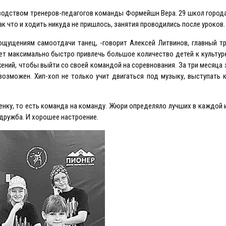
оводством тренеров-педагогов команды Формейшн Вера. 29 школ город
ак что и ходить никуда не пришлось, занятия проводились после уроков.
ощущениям самоотдачи танец, -говорит Алексей Литвинов, главный т
ет максимально быстро привлечь большое количество детей к культур
ений, чтобы выйти со своей командой на соревнования. За три месяца
возможен. Хип-хоп не только учит двигаться под музыку, выступать 
енку, то есть команда на команду. Жюри определяло лучших в каждой из
дружба. И хорошее настроение.