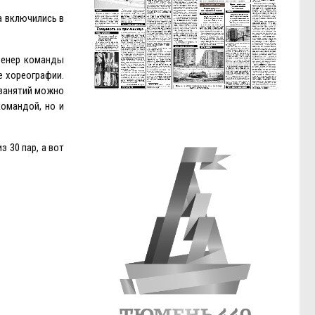
а включились в
ренер команды
е хореографии.
 занятий можно
командой, но и
 30 пар, а вот