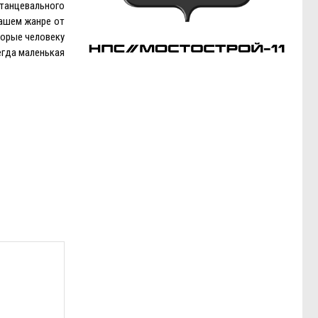
танцевального
нашем жанре от
торые человеку
егда маленькая