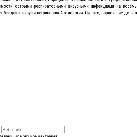
аемости острыми респираторными вирусными инфекциями на восемь
еобладают вирусы негриппозной этиологии. Однако, нарастание доли
оследующих моих комментариев.