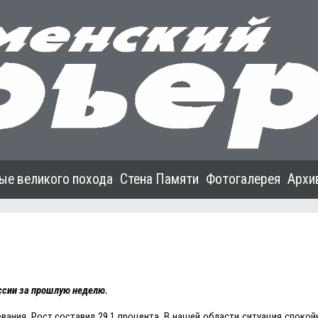
ые великого похода
Стена Памяти
Фотогалерея
Архи
ссии за прошлую неделю.
ания. Рост составил 29,1 процента. В нашей области ситуация спокой