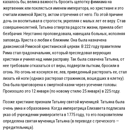
казалось бы, велика важность бросить щепотку фимиама на
жертвенник или поклясться именем императора, но христиане и это
считали изменой Христу, актом отречения от него. По этой причине
дочь он воспитывал в строгости, укрепляя с малых лет ее веру. Став
совершеннолетней, Татьяна отвергла радости жизни, приняла обет
безбрачия. Неустанно проповедовала, навещала больных, исполняя
заповедь Христа о любви к ближним. Она была назначена
диаконисой Римской христианской церкви. В 222 году правителем
Рима стал градоначальник, который преследовал верующих
христиан и учинял над ними расправу. Так была схвачена Татьяна, от
нее требовали отказаться от веры, подвергли пыткам, бросили в
огонь. Но огонь не коснулся ее; лев, приведенный растерзать ее, стал
лизать ей ноги (однако растерзал стражников, вошедших в клетку).
Она была приговорена к смертной казни через усечение головы.
Произошло это 12 января (по новому стилю 25 января) в 225 году.
Позже христиане признали Татьяну святой мученицей. Татьяна была
очень умна и образованна. Когда императрица Eлизавета подписала
указ об учреждении университета в 1775 году, то его покровителем
определена святая мученица Татьяна (в переводе с греческого —
учредительница).