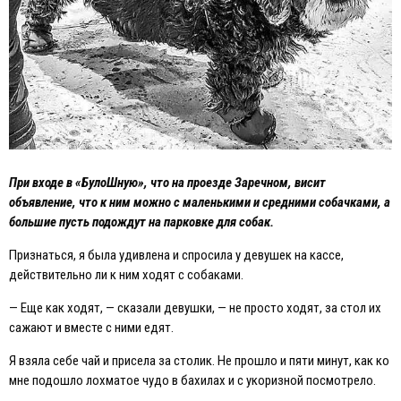
При входе в «БулоШную», что на проезде Заречном, висит
объявление, что к ним можно с маленькими и средними собачками, а
большие пусть подождут на парковке для собак.
Признаться, я была удивлена и спросила у девушек на кассе,
действительно ли к ним ходят с собаками.
— Eще как ходят, — сказали девушки, — не просто ходят, за стол их
сажают и вместе с ними едят.
Я взяла себе чай и присела за столик. Не прошло и пяти минут, как ко
мне подошло лохматое чудо в бахилах и с укоризной посмотрело.