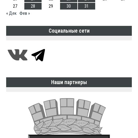
27
28
29
30
31
« Дек
Фев »
Социальные сети
Наши партнеры